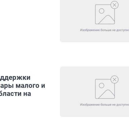
оддержки
вары малого и
бласти на