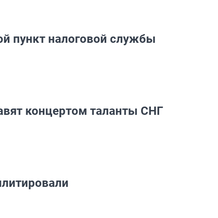
ой пункт налоговой службы
равят концертом таланты СНГ
илитировали