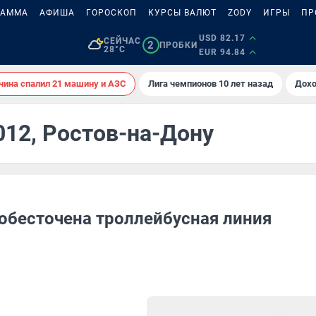
РАММА
АФИША
ГОРОСКОП
КУРСЫ ВАЛЮТ
ZODY
ИГРЫ
ПР
USD 82.17
СЕЙЧАС
2
ПРОБКИ
28°C
EUR 94.84
ина спалил 21 машину и АЗС
Лига чемпионов 10 лет назад
Дохо
012, Ростов-на-Дону
 обесточена троллейбусная линия