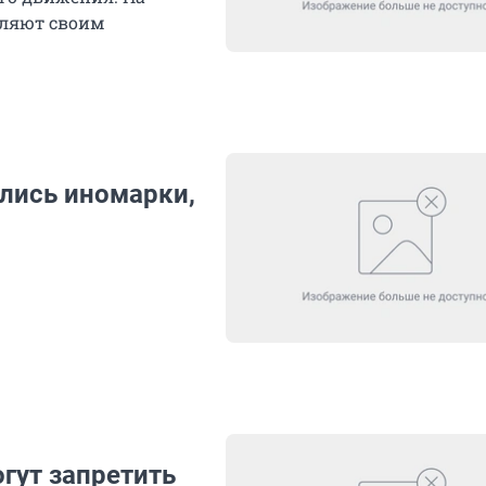
вляют своим
улись иномарки,
гут запретить