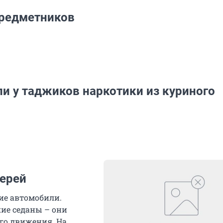
предметников
и у таджиков наркотики из куриного
верей
ие автомобили.
ие седаны – они
го движения. На