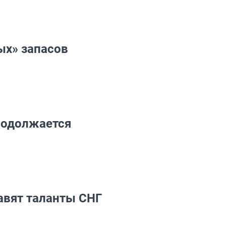
ых» запасов
родолжается
авят таланты СНГ