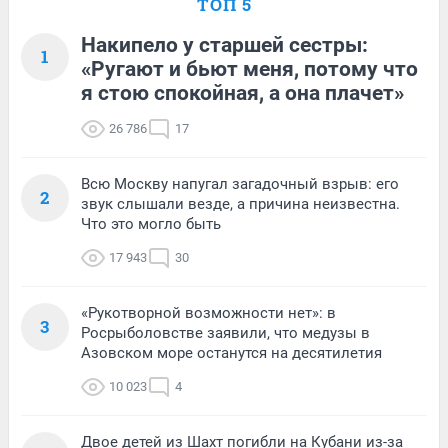
ТОП 5
Накипело у старшей сестры:
1
«Ругают и бьют меня, потому что
я стою спокойная, а она плачет»
26 786
17
Всю Москву напугал загадочный взрыв: его
2
звук слышали везде, а причина неизвестна.
Что это могло быть
17 943
30
«Рукотворной возможности нет»: в
3
Росрыболовстве заявили, что медузы в
Азовском море останутся на десятилетия
10 023
4
Двое детей из Шахт погибли на Кубани из-за