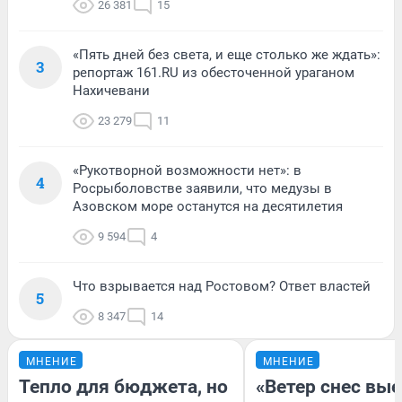
26 381
15
«Пять дней без света, и еще столько же ждать»:
3
репортаж 161.RU из обесточенной ураганом
Нахичевани
23 279
11
«Рукотворной возможности нет»: в
4
Росрыболовстве заявили, что медузы в
Азовском море останутся на десятилетия
9 594
4
Что взрывается над Ростовом? Ответ властей
5
8 347
14
МНЕНИЕ
МНЕНИЕ
Тепло для бюджета, но
«Ветер снес вы