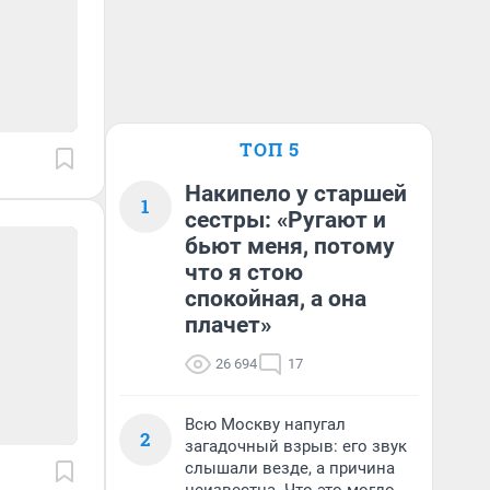
ТОП 5
Накипело у старшей
1
сестры: «Ругают и
бьют меня, потому
что я стою
спокойная, а она
плачет»
26 694
17
Всю Москву напугал
2
загадочный взрыв: его звук
слышали везде, а причина