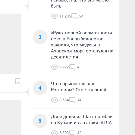
неизвестна. Что это могло
быть
11 205
24
«Рукотворной возможности
3
нет»: в Росрыболовстве
заявили, что медузы в
Азовском море останутся на
десятилетия
9 922
4
Что взрывается над
4
Ростовом? Ответ властей
8 684
14
Двое детей из Шахт погибли
5
на Кубани из-за атаки БПЛА
6 303
42