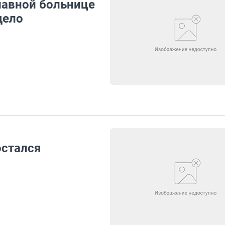
лавной больнице
дело
остался