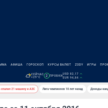
АММА
АФИША
ГОРОСКОП
КУРСЫ ВАЛЮТ
ZODY
ИГРЫ
ПРО
USD 82,17
СЕЙЧАС
2
ПРОБКИ
+29°C
EUR 94,84
спалил 21 машину и АЗС
Лига чемпионов 10 лет назад
Доходы кан