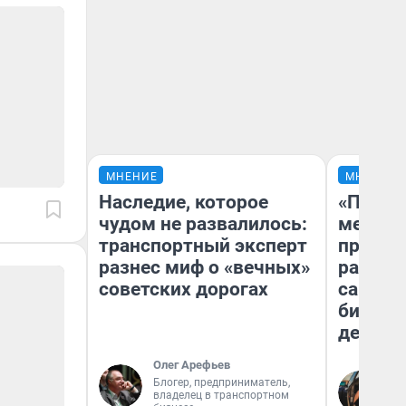
МНЕНИЕ
МНЕНИЕ
Наследие, которое
«Покуп
чудом не развалилось:
мешке»
транспортный эксперт
предпр
разнес миф о «вечных»
рассказ
советских дорогах
самом 
бизнес
дешевы
Олег Арефьев
На
Блогер, предприниматель,
владелец в транспортном
От