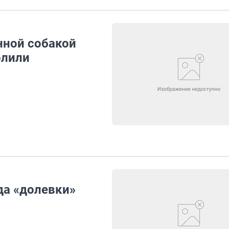
нной собакой
олили
да «долевки»