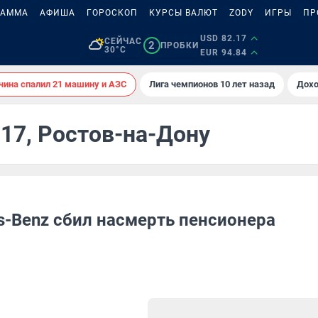
РАММА
АФИША
ГОРОСКОП
КУРСЫ ВАЛЮТ
ZODY
ИГРЫ
ПР
USD 82.17
СЕЙЧАС
2
ПРОБКИ
30°C
EUR 94.84
ина спалил 21 машину и АЗС
Лига чемпионов 10 лет назад
Дохо
017, Ростов-на-Дону
s-Benz сбил насмерть пенсионера