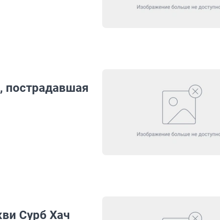
, пострадавшая
кви Сурб Хач