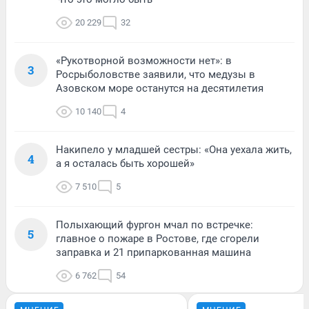
20 229
32
«Рукотворной возможности нет»: в
3
Росрыболовстве заявили, что медузы в
Азовском море останутся на десятилетия
10 140
4
Накипело у младшей сестры: «Она уехала жить,
4
а я осталась быть хорошей»
7 510
5
Полыхающий фургон мчал по встречке:
5
главное о пожаре в Ростове, где сгорели
заправка и 21 припаркованная машина
6 762
54