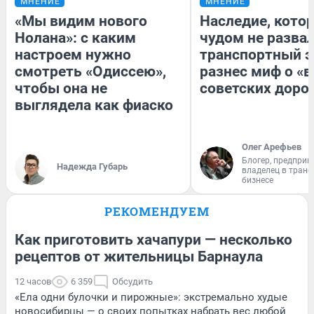
МНЕНИЕ
МНЕНИЕ
«Мы видим нового
Наследие, кото
Нолана»: с каким
чудом не разва
настроем нужно
транспортный э
смотреть «Одиссею»,
разнес миф о «
чтобы она не
советских доро
выглядела как фиаско
Олег Арефьев
Блогер, предприн
Надежда Губарь
владелец в тран
бизнесе
РЕКОМЕНДУЕМ
Как приготовить хачапури — несколько
рецептов от жительницы Барнаула
12 часов
6 359
Обсудить
«Ела одни булочки и пирожные»: экстремально худые
новосибирцы — о своих попытках набрать вес любой