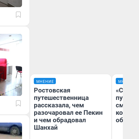
МНЕНИЕ
МНЕНИЕ
Ростовская
«Спутал
путешественница
пургу».
рассказала, чем
смерте
разочаровал ее Пекин
которы
и чем обрадовал
обнару
Шанхай