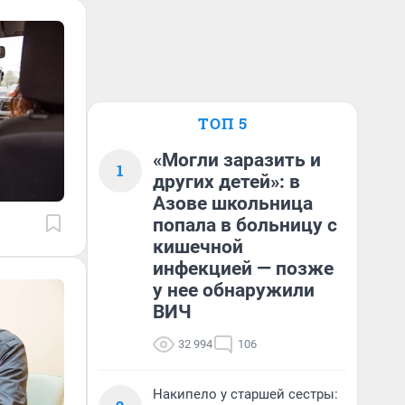
ТОП 5
«Могли заразить и
1
других детей»: в
Азове школьница
попала в больницу с
кишечной
инфекцией — позже
у нее обнаружили
ВИЧ
32 994
106
Накипело у старшей сестры: