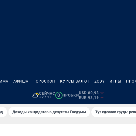
АММА
АФИША
ГОРОСКОП
КУРСЫ ВАЛЮТ
ZODY
ИГРЫ
ПРО
USD 80,93
СЕЙЧАС
0
ПРОБКИ
+27°C
EUR 93,19
ад
Доходы кандидатов в депутаты Госдумы
Тут сделали грудь: реп