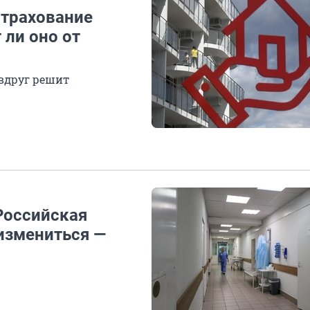
страхование
 ли оно от
 вдруг решит
Российская
измениться —