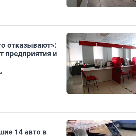
то отказывают»:
ют предприятия и
т
ы
В
шие 14 авто в