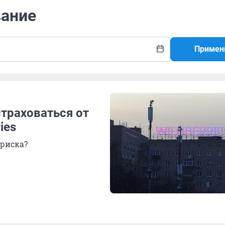
вание
Примен
страховаться от
ies
 риска?