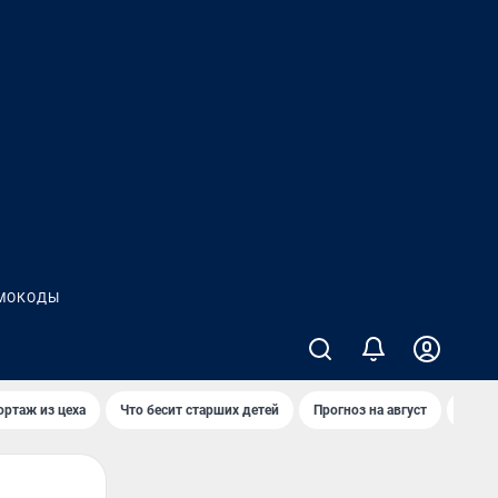
МОКОДЫ
ортаж из цеха
Что бесит старших детей
Прогноз на август
Взры