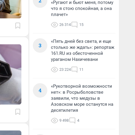
2
«Ругают и бьют меня, потому
что я стою спокойная, а она
плачет»
26 314
15
«Пять дней без света, и еще
3
столько же ждать»: репортаж
161.RU из обесточенной
ураганом Нахичевани
23 224
11
«Рукотворной возможности
4
нет»: в Росрыболовстве
заявили, что медузы в
Азовском море останутся на
десятилетия
9 498
4