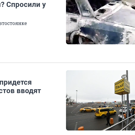
и? Спросили у
втостоянке
 придется
стов вводят