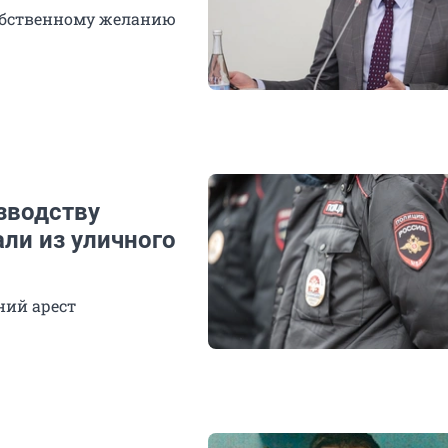
обственному желанию
зводству
али из уличного
ний арест