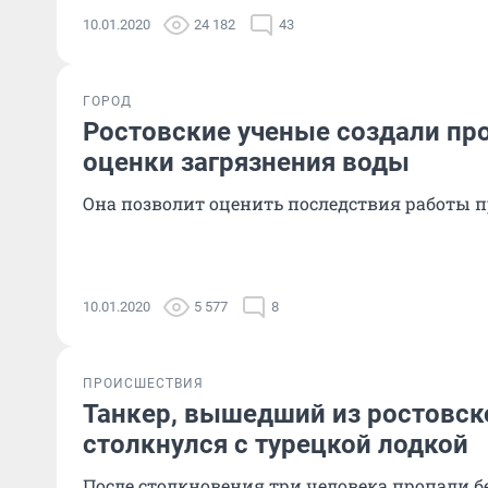
10.01.2020
24 182
43
ГОРОД
Ростовские ученые создали пр
оценки загрязнения воды
Она позволит оценить последствия работы 
10.01.2020
5 577
8
ПРОИСШЕСТВИЯ
Танкер, вышедший из ростовско
столкнулся с турецкой лодкой
После столкновения три человека пропали бе