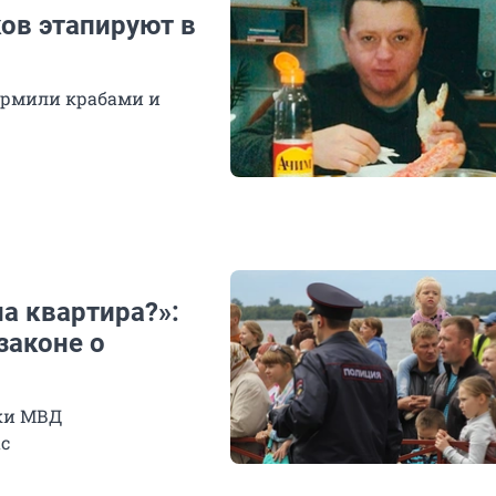
ов этапируют в
кормили крабами и
на квартира?»:
законе о
ики МВД
с