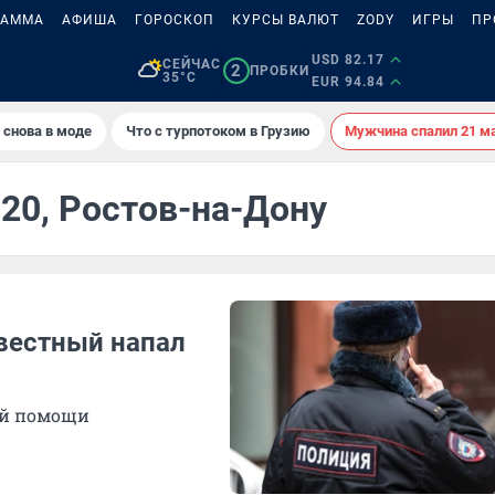
РАММА
АФИША
ГОРОСКОП
КУРСЫ ВАЛЮТ
ZODY
ИГРЫ
ПР
USD 82.17
СЕЙЧАС
2
ПРОБКИ
35°C
EUR 94.84
 снова в моде
Что с турпотоком в Грузию
Мужчина спалил 21 м
020, Ростов-на-Дону
звестный напал
ой помощи