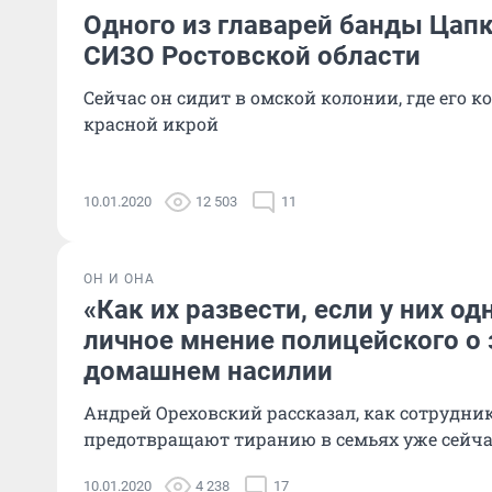
Одного из главарей банды Цапк
СИЗО Ростовской области
Сейчас он сидит в омской колонии, где его 
красной икрой
10.01.2020
12 503
11
ОН И ОНА
«Как их развести, если у них од
личное мнение полицейского о 
домашнем насилии
Андрей Ореховский рассказал, как сотрудн
предотвращают тиранию в семьях уже сейча
10.01.2020
4 238
17