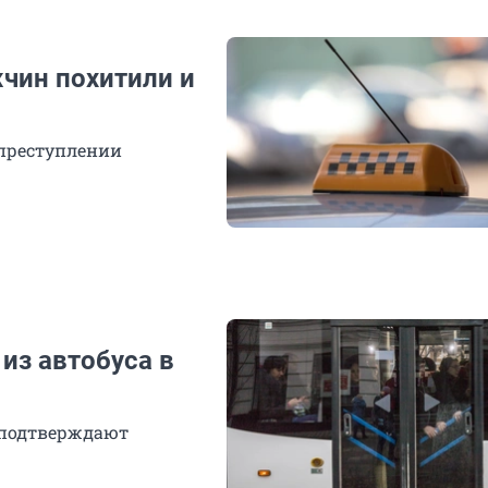
чин похитили и
 преступлении
из автобуса в
е подтверждают