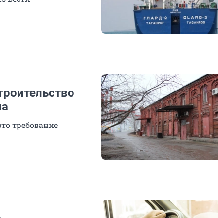
троительство
на
это требование