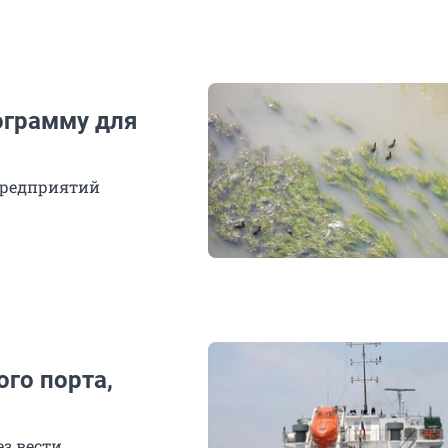
ограмму для
предприятий
го порта,
з вести