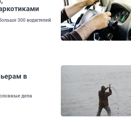
,
наркотиками
больше 300 водителей
ньерам в
оловные дела