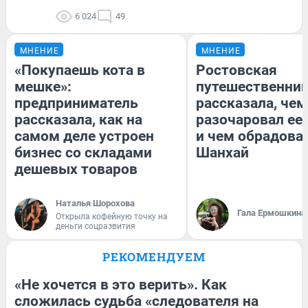
6 024
49
МНЕНИЕ
МНЕНИЕ
«Покупаешь кота в
Ростовская
мешке»:
путешественни
предприниматель
рассказала, чем
рассказала, как на
разочаровал ее
самом деле устроен
и чем обрадова
бизнес со складами
Шанхай
дешевых товаров
Наталья Шорохова
Гала Ермошкина
Открыла кофейную точку на
деньги соцразвития
РЕКОМЕНДУЕМ
«Не хочется в это верить». Как
сложилась судьба «следователя на