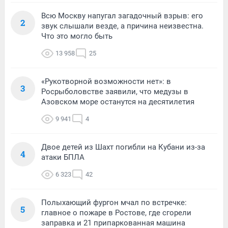
Всю Москву напугал загадочный взрыв: его
2
звук слышали везде, а причина неизвестна.
Что это могло быть
13 958
25
«Рукотворной возможности нет»: в
3
Росрыболовстве заявили, что медузы в
Азовском море останутся на десятилетия
9 941
4
Двое детей из Шахт погибли на Кубани из-за
4
атаки БПЛА
6 323
42
Полыхающий фургон мчал по встречке:
5
главное о пожаре в Ростове, где сгорели
заправка и 21 припаркованная машина