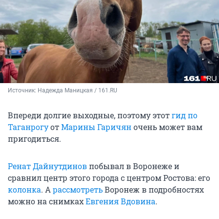
Источник: 
Надежда Маницкая / 161.RU
Впереди долгие выходные, поэтому этот
гид по
Таганрогу
от
Марины Гаричян
очень может вам
пригодиться.
Ренат Дайнутдинов
побывал в Воронеже и
сравнил центр этого города с центром Ростова: его
колонка
. А
рассмотреть
Воронеж в подробностях
можно на снимках
Евгения Вдовина
.