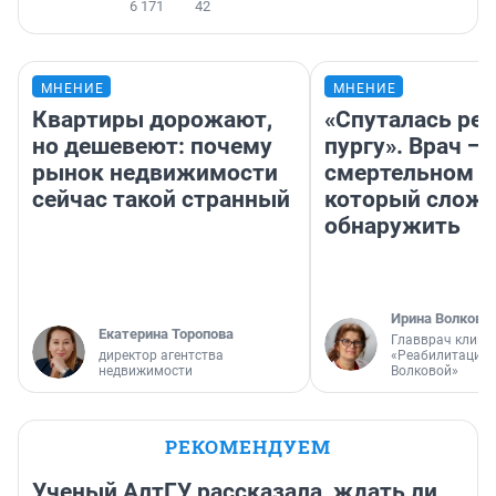
6 171
42
МНЕНИЕ
МНЕНИЕ
Квартиры дорожают,
«Спуталась реч
но дешевеют: почему
пургу». Врач — 
рынок недвижимости
смертельном д
сейчас такой странный
который слож
обнаружить
Ирина Волкова
Екатерина Торопова
Главврач клини
директор агентства
«Реабилитация 
недвижимости
Волковой»
РЕКОМЕНДУЕМ
Ученый АлтГУ рассказала, ждать ли