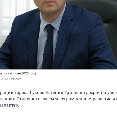
л пост в июне 2020 года
ненко / Vk.com
рации города Гуково Евгений Гриненко досрочно ушел
 заявил Гриненко в своем телеграм-канале, решение и
характер.