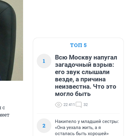
ТОП 5
Всю Москву напугал
1
загадочный взрыв:
его звук слышали
везде, а причина
неизвестна. Что это
могло быть
22 411
32
 с
меет
Накипело у младшей сестры:
2
«Она уехала жить, а я
осталась быть хорошей»