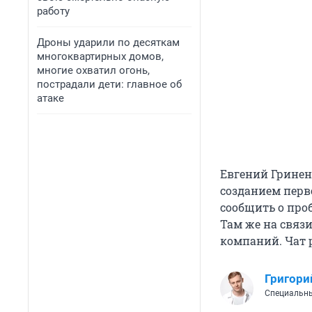
работу
Дроны ударили по десяткам
многоквартирных домов,
многие охватил огонь,
пострадали дети: главное об
атаке
Евгений Гриненк
созданием перво
сообщить о про
Там же на связ
компаний. Чат р
Григори
Специальны