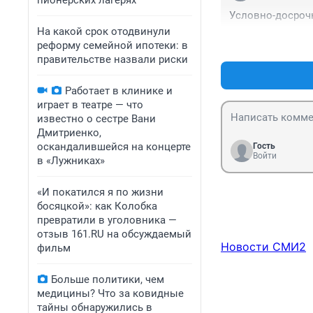
пионерских лагерях
Условно-досроч
На какой срок отодвинули
реформу семейной ипотеки: в
правительстве назвали риски
Работает в клинике и
играет в театре — что
известно о сестре Вани
Дмитриенко,
оскандалившейся на концерте
Гость
Войти
в «Лужниках»
«И покатился я по жизни
босяцкой»: как Колобка
превратили в уголовника —
отзыв 161.RU на обсуждаемый
Новости СМИ2
фильм
Больше политики, чем
медицины? Что за ковидные
тайны обнаружились в