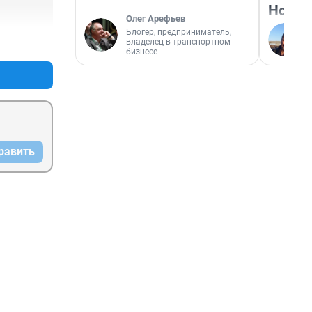
Нолан
Олег Арефьев
Блогер, предприниматель,
+0
–0
владелец в транспортном
бизнесе
равить