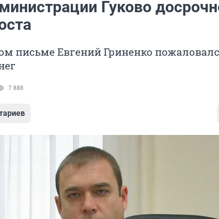
дминистрации Гуково досрочн
оста
ом письме Евгений Гриненко пожаловалс
нег
7 888
тариев