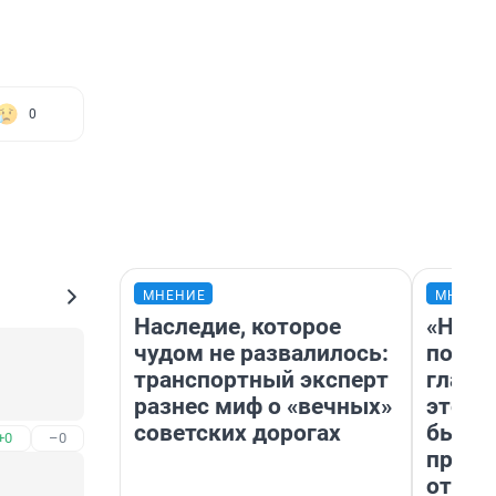
0
МНЕНИЕ
МНЕНИ
Наследие, которое
«Нико
чудом не развалилось:
побед
транспортный эксперт
главн
разнес миф о «вечных»
этого
советских дорогах
бьет 
+0
–0
прока
отзыв