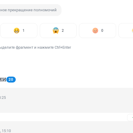
чное прекращение полномочий
1
2
0
ыделите фрагмент и нажмите Ctrl+Enter
ИИ
20
3:25
, 15:10