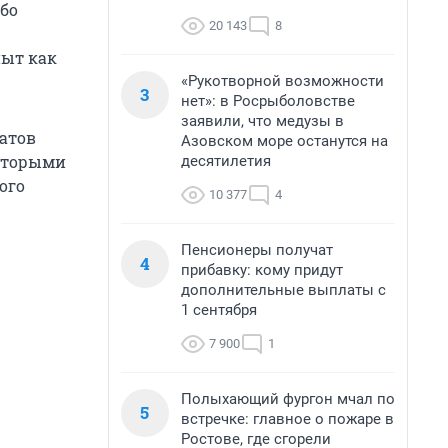
ибо
20 143
8
пыт как
«Рукотворной возможности
3
нет»: в Росрыболовстве
заявили, что медузы в
татов
Азовском море останутся на
которыми
десятилетия
ого
10 377
4
Пенсионеры получат
4
прибавку: кому придут
дополнительные выплаты с
1 сентября
7 900
1
Полыхающий фургон мчал по
5
встречке: главное о пожаре в
Ростове, где сгорели