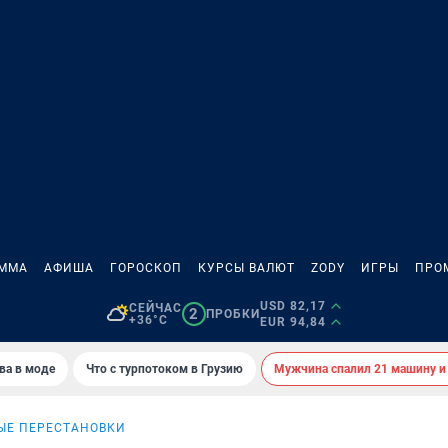
АММА
АФИША
ГОРОСКОП
КУРСЫ ВАЛЮТ
ZODY
ИГРЫ
ПРО
USD 82,17
СЕЙЧАС
2
ПРОБКИ
+36°C
EUR 94,84
ва в моде
Что с турпотоком в Грузию
Мужчина спалил 21 машину и
ЫЕ ПЕРЕСТАНОВКИ