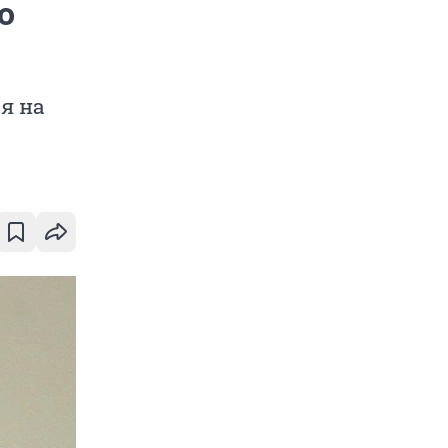
о
я на