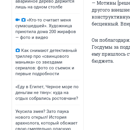
аварийное дерево держится
— Мотивы [решен
лишь на одном столбе
другого внешне
конструктивную
«Кто-то считает меня
бесценный. Впе
сумасшедшей». Художница
приютила дома 200 жирафов
— фото и видео
Он поблагодарил
Госдумы за под
Как снимают детективный
ему пришлось с
триллер про «свинцового
бюджета.
маньяка» со звездами
сериалов: фото со съемок и
первые подробности
«Еду в Египет, Черное море по
деньгам не тяну»: куда на
отдых собрались ростовчане?
Укусила змея? Зато паука
нового открыл! История
арахнолога, который обожает
свою смертельно опасную