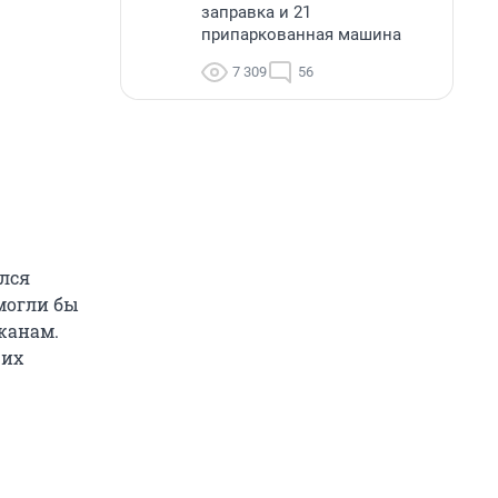
заправка и 21
припаркованная машина
7 309
56
ился
 могли бы
жанам.
щих