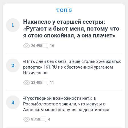
ТОП 5
Накипело у старшей сестры:
1
«Ругают и бьют меня, потому что
я стою спокойная, а она плачет»
26 498
16
«Пять дней без света, и еще столько же ждать»:
2
репортаж 161.RU из обесточенной ураганом
Нахичевани
23 405
11
«Рукотворной возможности нет»: в
3
Росрыболовстве заявили, что медузы в
Азовском море останутся на десятилетия
9 758
4