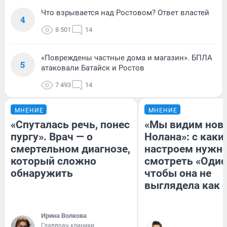
Что взрывается над Ростовом? Ответ властей
4
8 501
14
«Повреждены частные дома и магазин». БПЛА
5
атаковали Батайск и Ростов
7 493
14
МНЕНИЕ
МНЕНИЕ
«Спуталась речь, понес
«Мы видим нов
пургу». Врач — о
Нолана»: с каки
смертельном диагнозе,
настроем нужн
который сложно
смотреть «Одис
обнаружить
чтобы она не
выглядела как 
Ирина Волкова
Главврач клиники