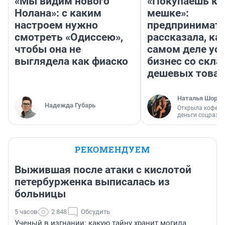
«Мы видим нового
«Покупаешь ко
Нолана»: с каким
мешке»:
настроем нужно
предпринимат
смотреть «Одиссею»,
рассказала, как
чтобы она не
самом деле ус
выглядела как фиаско
бизнес со скл
дешевых това
Наталья Шорох
Надежда Губарь
Открыла кофейн
деньги соцразв
РЕКОМЕНДУЕМ
Выжившая после атаки с кислотой
петербурженка выписалась из
больницы
5 часов
2 848
Обсудить
Ученый в изгнании: какую тайну хранит могила