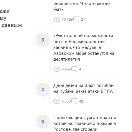
неизвестна. Что это могло
быть
акже
ему
15 199
27
По данным
«Рукотворной возможности
3
нет»: в Росрыболовстве
заявили, что медузы в
Азовском море останутся на
десятилетия
9 953
4
Двое детей из Шахт погибли
4
на Кубани из-за атаки БПЛА
6 330
42
Полыхающий фургон мчал по
5
встречке: главное о пожаре в
Ростове, где сгорели