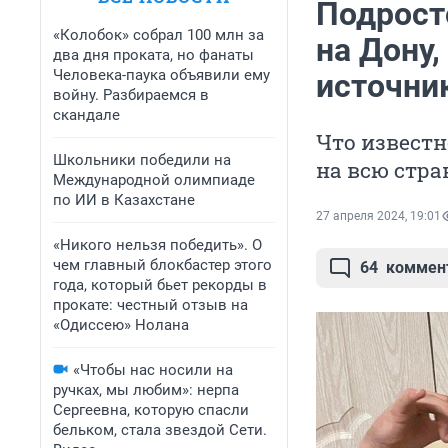
Подрост
«Колобок» собрал 100 млн за
на Дону,
два дня проката, но фанаты
Человека-паука объявили ему
источни
войну. Разбираемся в
скандале
Что известн
Школьники победили на
на всю стра
Международной олимпиаде
по ИИ в Казахстане
27 апреля 2024, 19:01
«Никого нельзя победить». О
чем главный блокбастер этого
64
коммен
года, который бьет рекорды в
прокате: честный отзыв на
«Одиссею» Нолана
«Чтобы нас носили на
ручках, мы любим»: нерпа
Сергеевна, которую спасли
бельком, стала звездой Сети.