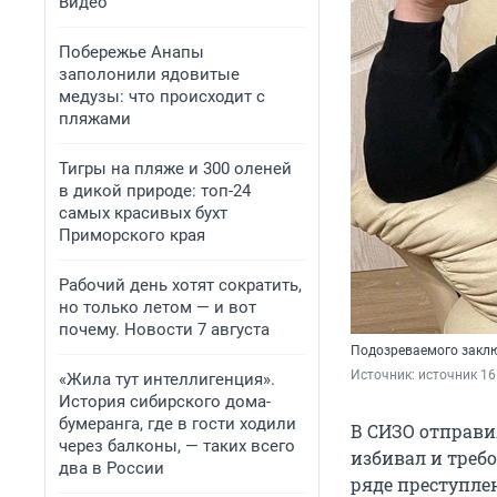
Видео
Побережье Анапы
заполонили ядовитые
медузы: что происходит с
пляжами
Тигры на пляже и 300 оленей
в дикой природе: топ-24
самых красивых бухт
Приморского края
Рабочий день хотят сократить,
но только летом — и вот
почему. Новости 7 августа
Подозреваемого заклю
Источник: 
источник 16
«Жила тут интеллигенция».
История сибирского дома-
бумеранга, где в гости ходили
В СИЗО отправи
через балконы, — таких всего
избивал и треб
два в России
ряде преступле