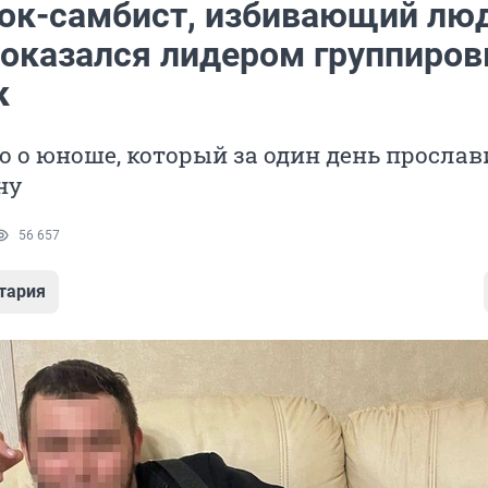
ок-самбист, избивающий лю
 оказался лидером группиров
к
о о юноше, который за один день просла
ну
56 657
тария