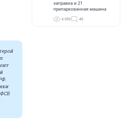
заправка и 21
припаркованная машина
6 053
49
герой
л
тоит
ый
РФ.
ики
УФСБ