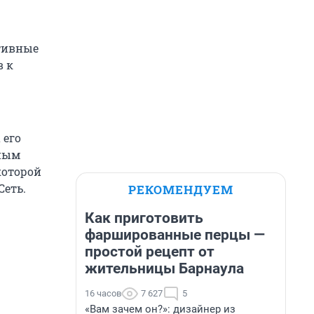
ртивные
в к
 его
зным
которой
Сеть.
РЕКОМЕНДУЕМ
Как приготовить
фаршированные перцы —
простой рецепт от
жительницы Барнаула
16 часов
7 627
5
«Вам зачем он?»: дизайнер из