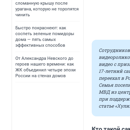
сломанную крышу после
урагана, которую не торопятся
чинить
Быстро покраснеют: как
соспеть зеленые помидоры
дома — пять самых
эффективных способов
Сотрудников 
видеоролико
От Александра Невского до
видео с приз
героев нашего времени: как
ЖК объединил четыре эпохи
17-летний са
России на стенах домов
переехал в Р
Семья посел
МВД из цент
при поддерж
статье «Хули
Кто такой са