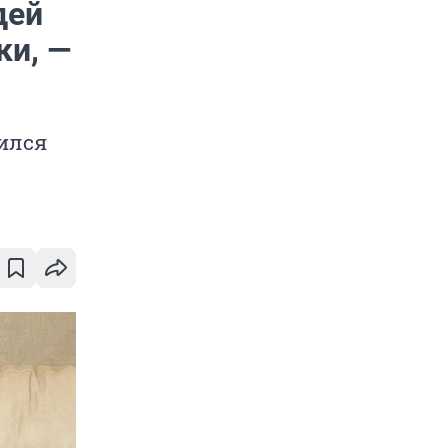
дей
ки, —
вился