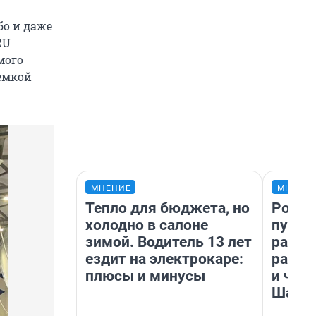
бо и даже
RU
мого
ъемкой
МНЕНИЕ
МНЕНИ
Тепло для бюджета, но
Росто
холодно в салоне
путеш
зимой. Водитель 13 лет
расск
ездит на электрокаре:
разоч
плюсы и минусы
и чем
Шанх