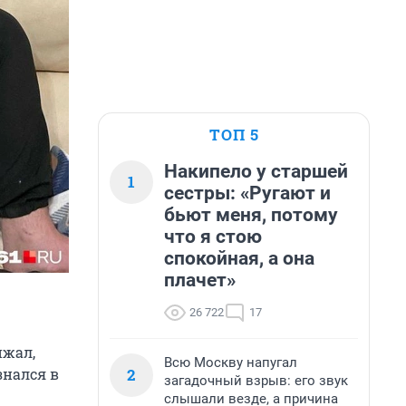
ТОП 5
Накипело у старшей
1
сестры: «Ругают и
бьют меня, потому
что я стою
спокойная, а она
плачет»
26 722
17
ижал,
Всю Москву напугал
2
знался в
загадочный взрыв: его звук
слышали везде, а причина