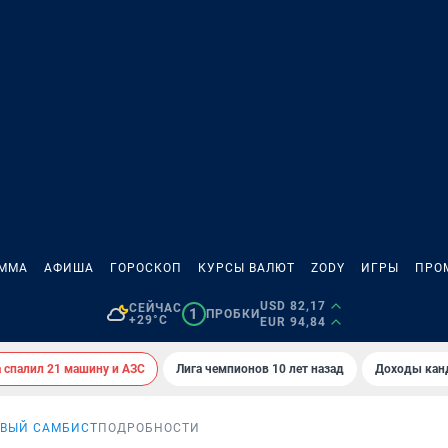
АММА
АФИША
ГОРОСКОП
КУРСЫ ВАЛЮТ
ZODY
ИГРЫ
ПРО
USD 82,17
СЕЙЧАС
1
ПРОБКИ
+29°C
EUR 94,84
спалил 21 машину и АЗС
Лига чемпионов 10 лет назад
Доходы кан
ВЫЙ САМБИСТ
ПОДРОБНОСТИ