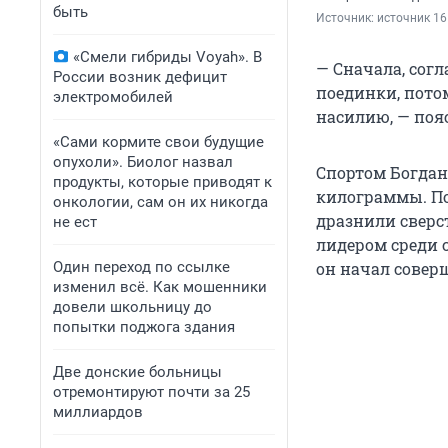
быть
Источник: 
источник 16
«Смели гибриды Voyah». В
— Сначала, сог
России возник дефицит
поединки, пото
электромобилей
насилию, — поя
«Сами кормите свои будущие
опухоли». Биолог назвал
Спортом Богдан 
продукты, которые приводят к
килограммы. По
онкологии, сам он их никогда
дразнили сверс
не ест
лидером среди с
Один переход по ссылке
он начал совер
изменил всё. Как мошенники
довели школьницу до
попытки поджога здания
Две донские больницы
отремонтируют почти за 25
миллиардов