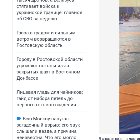
тысяч дронов, а Беларусь
стягивает войска к
украинской границе: главное
об СВО за неделю
Гроза с градом и сильным
ветром возвращаются в
Ростовскую область
Городу в Ростовской области
угрожают потопы из-за
закрытых шахт в Восточном
Донбассе
Лицевая гладь для чайников:
гайд от набора петель до
первого готового изделия
Всю Москву напугал
загадочный взрыв: его звук
слышали везде, а причина
неизвестна. Что это могло
В спорте юноша дости