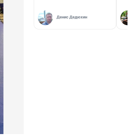
Денис Дедюхин