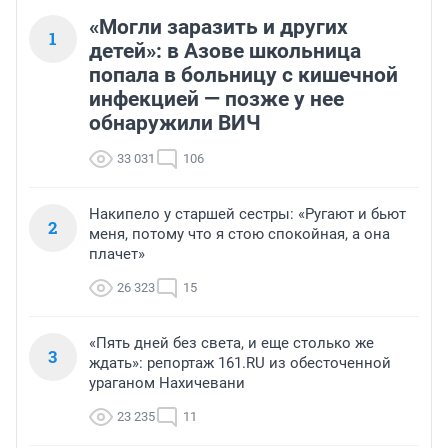
«Могли заразить и других
1
детей»: в Азове школьница
попала в больницу с кишечной
инфекцией — позже у нее
обнаружили ВИЧ
33 031
106
Накипело у старшей сестры: «Ругают и бьют
2
меня, потому что я стою спокойная, а она
плачет»
26 323
15
«Пять дней без света, и еще столько же
3
ждать»: репортаж 161.RU из обесточенной
ураганом Нахичевани
23 235
11