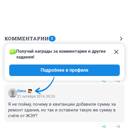
КОММЕНТАРИИ
3
Получай награды за комментарии и другие 
Гость
21 октября 2014, 10:41
задания!
А счас как платить или не платить????????? Не 
Подробнее в профиле
понял..........??
+0
–0
Elena.
21 октября 2014, 09:33
Я не пойму, почему в квитанции добавили сумму за 
ремонт здания, но так и оставили такую же сумму в 
счёте от ЖЭУ?
+0
–0