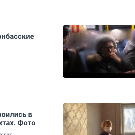
донбасские
роились в
тах. Фото
ловек