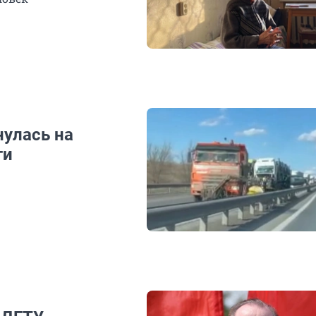
нулась на
ти