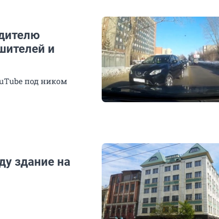
дителю
шителей и
ouТube под ником
ду здание на