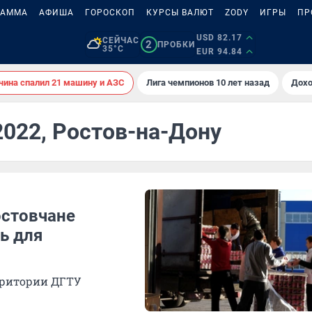
РАММА
АФИША
ГОРОСКОП
КУРСЫ ВАЛЮТ
ZODY
ИГРЫ
ПР
USD 82.17
СЕЙЧАС
2
ПРОБКИ
35°C
EUR 94.84
ина спалил 21 машину и АЗС
Лига чемпионов 10 лет назад
Дохо
2022, Ростов-на-Дону
остовчане
ь для
рритории ДГТУ