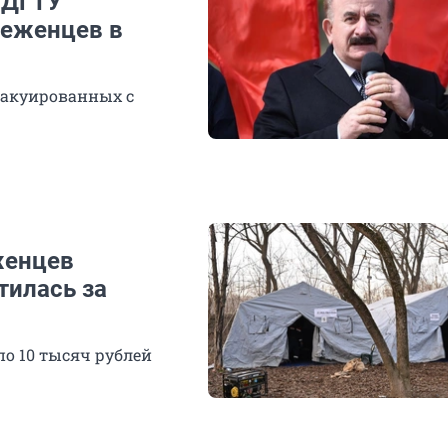
 ДГТУ
беженцев в
эвакуированных с
женцев
тилась за
по
10 тысяч
рублей