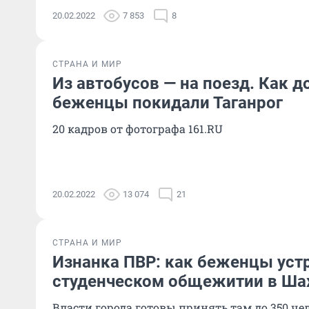
20.02.2022
7 853
8
СТРАНА И МИР
Из автобусов — на поезд. Как 
беженцы покидали Таганрог
20 кадров от фотографа 161.RU
20.02.2022
13 074
21
СТРАНА И МИР
Изнанка ПВР: как беженцы уст
студенческом общежитии в Шах
Власти города готовы принять там до
350 че