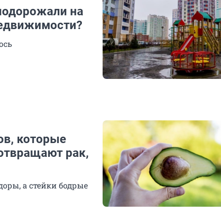
подорожали на
 недвижимости?
ось
ов, которые
отвращают рак,
идоры, а стейки бодрые