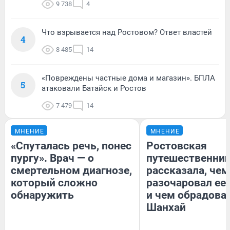
9 738
4
Что взрывается над Ростовом? Ответ властей
4
8 485
14
«Повреждены частные дома и магазин». БПЛА
5
атаковали Батайск и Ростов
7 479
14
МНЕНИЕ
МНЕНИЕ
«Спуталась речь, понес
Ростовская
пургу». Врач — о
путешественни
смертельном диагнозе,
рассказала, чем
который сложно
разочаровал ее
обнаружить
и чем обрадова
Шанхай