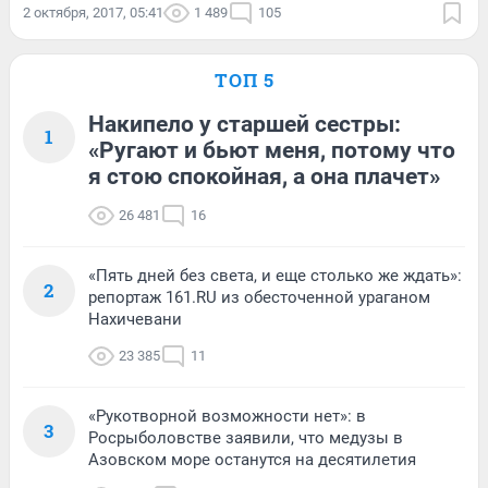
2 октября, 2017, 05:41
1 489
105
ТОП 5
Накипело у старшей сестры:
1
«Ругают и бьют меня, потому что
я стою спокойная, а она плачет»
26 481
16
«Пять дней без света, и еще столько же ждать»:
2
репортаж 161.RU из обесточенной ураганом
Нахичевани
23 385
11
«Рукотворной возможности нет»: в
3
Росрыболовстве заявили, что медузы в
Азовском море останутся на десятилетия