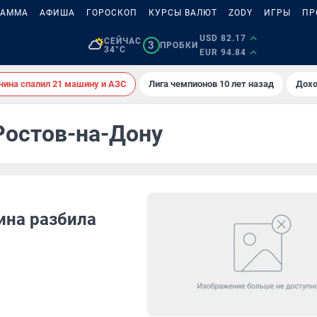
РАММА
АФИША
ГОРОСКОП
КУРСЫ ВАЛЮТ
ZODY
ИГРЫ
ПР
USD 82.17
СЕЙЧАС
3
ПРОБКИ
34°C
EUR 94.84
ина спалил 21 машину и АЗС
Лига чемпионов 10 лет назад
Дохо
 Ростов-на-Дону
ина разбила