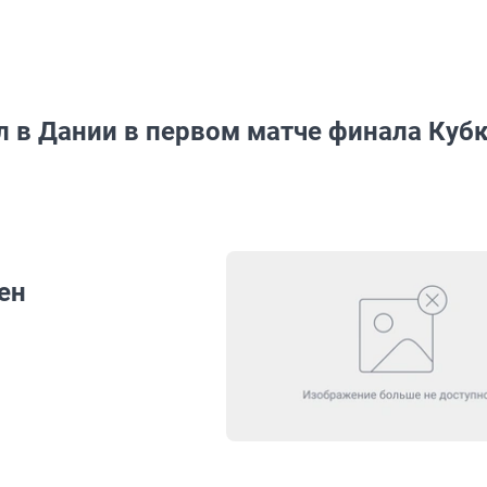
л в Дании в первом матче финала Куб
ен