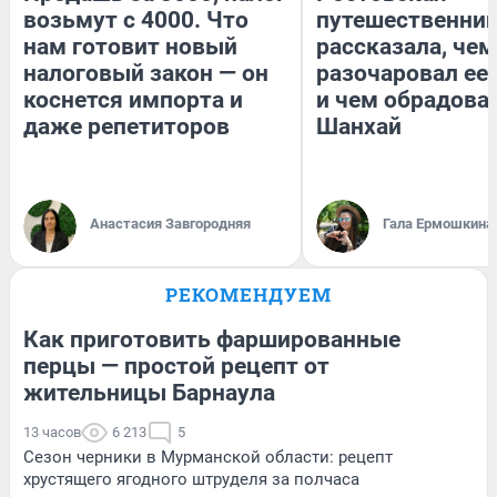
возьмут с 4000. Что
путешественни
нам готовит новый
рассказала, чем
налоговый закон — он
разочаровал ее
коснется импорта и
и чем обрадова
даже репетиторов
Шанхай
Анастасия Завгородняя
Гала Ермошкина
РЕКОМЕНДУЕМ
Как приготовить фаршированные
перцы — простой рецепт от
жительницы Барнаула
13 часов
6 213
5
Сезон черники в Мурманской области: рецепт
хрустящего ягодного штруделя за полчаса