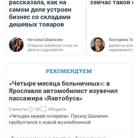
рассказала, как на
сейчас такой 
самом деле устроен
бизнес со складами
дешевых товаров
Наталья Шорохова
Екатерина Торо
Открыла кофейную точку на
директор агентс
деньги соцразвития
недвижимости
РЕКОМЕНДУЕМ
«Четыре месяца больничных»: в
Ярославле автомобилист изувечил
пассажира «Яавтобуса»
2 минуты
52
Обсудить
«Четырех мужей потеряла»: Прохор Шаляпин
проболтался о новой возлюбленной