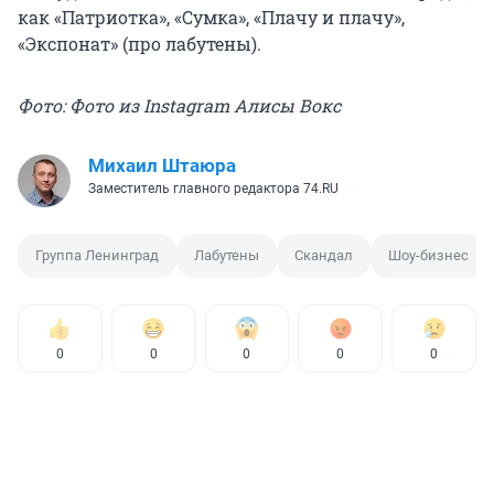
как «Патриотка», «Сумка», «Плачу и плачу»,
«Экспонат» (про лабутены).
Фото: Фото из Instagram Алисы Вокс
Михаил Штаюра
Заместитель главного редактора 74.RU
Группа Ленинград
Лабутены
Скандал
Шоу-бизнес
0
0
0
0
0