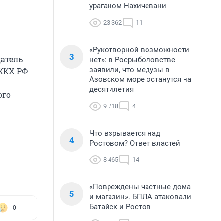
ураганом Нахичевани
23 362
11
«Рукотворной возможности
3
датель
нет»: в Росрыболовстве
заявили, что медузы в
 ЖКХ РФ
Азовском море останутся на
десятилетия
ого
9 718
4
Что взрывается над
4
Ростовом? Ответ властей
8 465
14
«Повреждены частные дома
5
и магазин». БПЛА атаковали
Батайск и Ростов
0