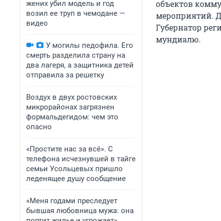
объектов комму
жених убил модель и год
возил ее труп в чемодане —
мероприятий. Д
видео
Губернатор реги
мундиалю.
У могилы педофила. Его
смерть разделила страну на
два лагеря, а защитника детей
отправила за решетку
Воздух в двух ростовских
микрорайонах загрязнен
формальдегидом: чем это
опасно
«Простите нас за всё». С
телефона исчезнувшей в тайге
семьи Усольцевых пришло
леденящее душу сообщение
«Меня годами преследует
бывшая любовница мужа: она
портит жилье и угрожает».