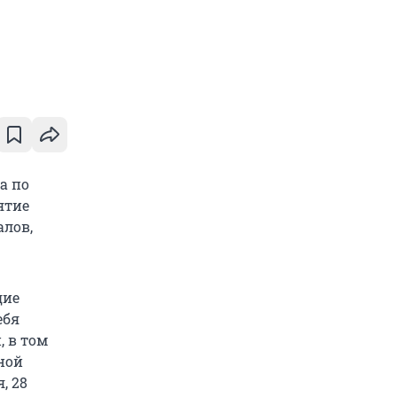
а по
ятие
алов,
дие
ебя
, в том
ной
, 28