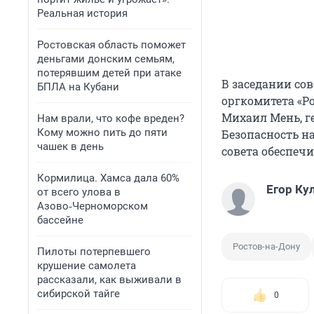
Реальная история
Ростовская область поможет
деньгами донским семьям,
потерявшим детей при атаке
В заседании со
БПЛА на Кубани
оргкомитета «Р
Михаил Мень, г
Нам врали, что кофе вреден?
Кому можно пить до пяти
Безопасность н
чашек в день
совета обеспеч
Кормилица. Хамса дала 60%
Егор Ку
от всего улова в
Азово‑Черноморском
бассейне
Ростов-на-Дону
Пилоты потерпевшего
крушение самолета
рассказали, как выживали в
сибирской тайге
0