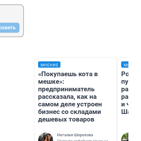
равить
МНЕНИЕ
МНЕНИ
«Покупаешь кота в
Росто
мешке»:
путеш
предприниматель
расск
рассказала, как на
разоч
самом деле устроен
и чем
бизнес со складами
Шанх
дешевых товаров
Наталья Шорохова