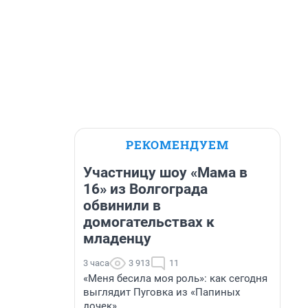
РЕКОМЕНДУЕМ
Участницу шоу «Мама в
16» из Волгограда
обвинили в
домогательствах к
младенцу
3 часа
3 913
11
«Меня бесила моя роль»: как сегодня
выглядит Пуговка из «Папиных
дочек»