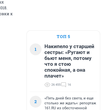
ых
018.
овки к
ТОП 5
Накипело у старшей
1
сестры: «Ругают и
бьют меня, потому
что я стою
спокойная, а она
плачет»
26 455
16
«Пять дней без света, и еще
2
столько же ждать»: репортаж
161.RU из обесточенной