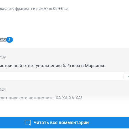
ыделите фрагмент и нажмите Ctrl+Enter
ИИ
2
7:09
метричный ответ увольнению бл*ттера в Марьинке
8:24
удет никакого чемпионата, ХА-ХА-ХА-ХА!
Читать все комментарии