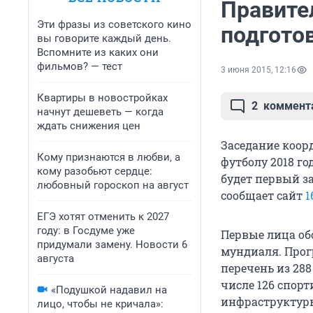
Правите
Эти фразы из советского кино
подгото
вы говорите каждый день.
Вспомните из каких они
фильмов? — тест
3 июня 2015, 12:16
Квартиры в новостройках
2
коммент
начнут дешеветь — когда
ждать снижения цен
Заседание коор
Кому признаются в любви, а
футболу 2018 го
кому разобьют сердце:
будет первый з
любовный гороскоп на август
сообщает сайт
1
ЕГЭ хотят отменить к 2027
году: в Госдуме уже
Первые лица обс
придумали замену. Новости 6
мундиаля. Прог
августа
перечень из 28
числе 126 спорт
«Подушкой надавил на
инфраструктуры
лицо, чтобы не кричала»: