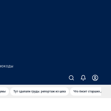
МОКОДЫ
думы
Тут сделали грудь: репортаж из цеха
Что бесит старших детей