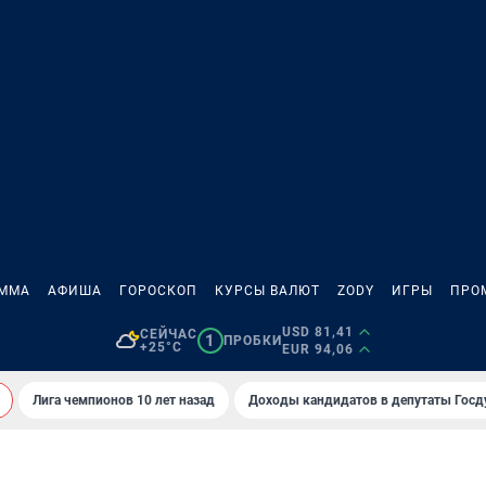
АММА
АФИША
ГОРОСКОП
КУРСЫ ВАЛЮТ
ZODY
ИГРЫ
ПРО
USD 81,41
СЕЙЧАС
1
ПРОБКИ
+25°C
EUR 94,06
Лига чемпионов 10 лет назад
Доходы кандидатов в депутаты Гос