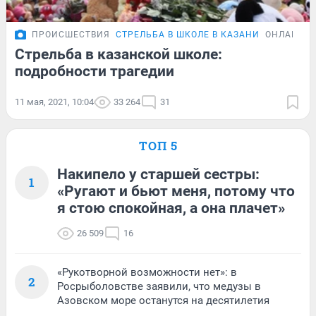
ПРОИСШЕСТВИЯ
СТРЕЛЬБА В ШКОЛЕ В КАЗАНИ
ОНЛАЙН-Т
Стрельба в казанской школе:
подробности трагедии
11 мая, 2021, 10:04
33 264
31
ТОП 5
Накипело у старшей сестры:
1
«Ругают и бьют меня, потому что
я стою спокойная, а она плачет»
26 509
16
«Рукотворной возможности нет»: в
2
Росрыболовстве заявили, что медузы в
Азовском море останутся на десятилетия