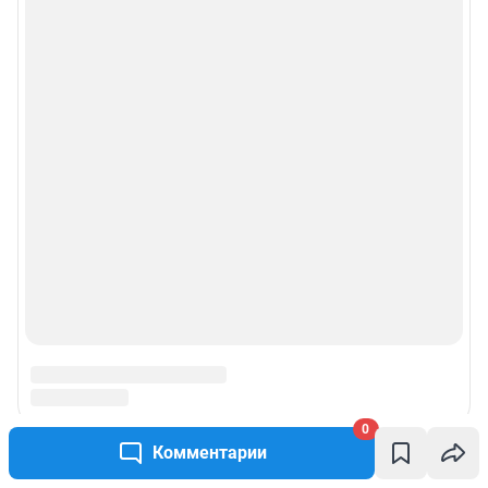
Реклама на сайте
Прайс-лист
О компании
Наши награды
Наши вакансии
Техподдержка
Предвыборная агитация
0
Статистика канала в MAX
Комментарии