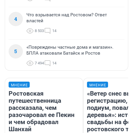
Что взрывается над Ростовом? Ответ
4
властей
8 503
14
«Повреждены частные дома и магазин».
5
БПЛА атаковали Батайск и Ростов
7 494
14
МНЕНИЕ
МНЕНИЕ
Ростовская
«Ветер снес в
путешественница
регистрацию, 
рассказала, чем
подиум, повал
разочаровал ее Пекин
деревья»: исто
и чем обрадовал
свадьбы на фо
Шанхай
ростовского т