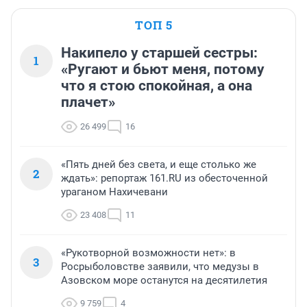
ТОП 5
Накипело у старшей сестры:
1
«Ругают и бьют меня, потому
что я стою спокойная, а она
плачет»
26 499
16
«Пять дней без света, и еще столько же
2
ждать»: репортаж 161.RU из обесточенной
ураганом Нахичевани
23 408
11
«Рукотворной возможности нет»: в
3
Росрыболовстве заявили, что медузы в
Азовском море останутся на десятилетия
9 759
4