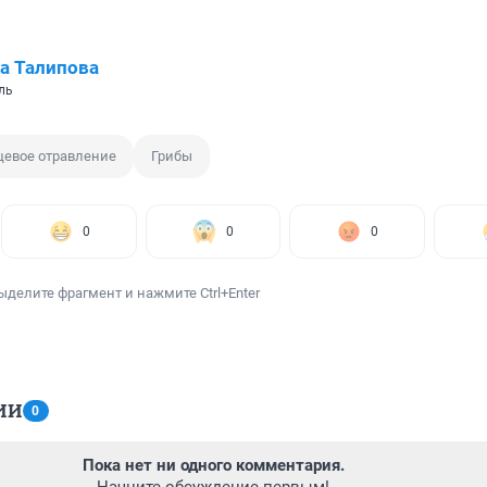
а Талипова
ль
евое отравление
Грибы
0
0
0
ыделите фрагмент и нажмите Ctrl+Enter
ИИ
0
Пока нет ни одного комментария.