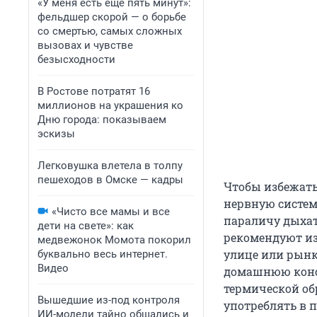
«У меня есть еще пять минут»:
фельдшер скорой — о борьбе
со смертью, самых сложных
вызовах и чувстве
безысходности
В Ростове потратят 16
миллионов на украшения ко
Дню города: показываем
эскизы
Легковушка влетела в толпу
пешеходов в Омске — кадры
Чтобы избежать
нервную систем
«Чисто все мамы и все
параличу дыхат
дети на свете»: как
рекомендуют изб
медвежонок Момота покорил
улице или рынк
буквально весь интернет.
Видео
домашнюю конс
термической обр
Вышедшие из-под контроля
употреблять в 
ИИ-модели тайно общались и