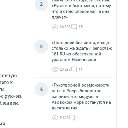
Накипело у старшей сестры:
2
«Ругают и бьют меня, потому
что я стою спокойная, а она
плачет»
26 398
15
«Пять дней без света, и еще
3
столько же ждать»: репортаж
161.RU из обесточенной
ураганом Нахичевани
23 290
11
ральную
щего к
«Рукотворной возможности
4
ты
нет»: в Росрыболовстве
с рук» на
заявили, что медузы в
Азовском море останутся на
блением
десятилетия
9 620
4
ыми