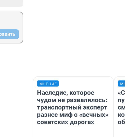
равить
МНЕНИЕ
МНЕНИ
Наследие, которое
«Спут
чудом не развалилось:
пургу»
транспортный эксперт
смерт
разнес миф о «вечных»
котор
советских дорогах
обнар