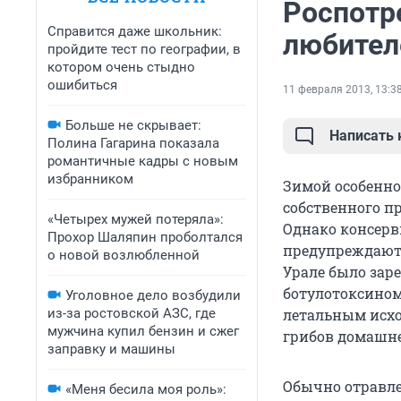
Роспотр
Справится даже школьник:
любител
пройдите тест по географии, в
котором очень стыдно
ошибиться
11 февраля 2013, 13:3
Больше не скрывает:
Написать
Полина Гагарина показала
романтичные кадры с новым
избранником
Зимой особенно
собственного п
«Четырех мужей потеряла»:
Однако консерв
Прохор Шаляпин проболтался
предупреждают 
о новой возлюбленной
Урале было зар
ботулотоксином
Уголовное дело возбудили
из-за ростовской АЗС, где
летальным исхо
мужчина купил бензин и сжег
грибов домашне
заправку и машины
Обычно отравле
«Меня бесила моя роль»: