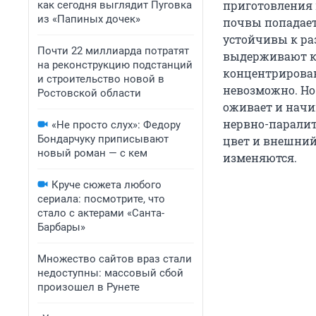
приготовления 
как сегодня выглядит Пуговка
из «Папиных дочек»
почвы попадает 
устойчивы к р
Почти 22 миллиарда потратят
выдерживают ки
на реконструкцию подстанций
концентрирован
и строительство новой в
невозможно. Но
Ростовской области
оживает и начи
нервно-паралит
«Не просто слух»: Федору
Бондарчуку приписывают
цвет и внешний
новый роман — с кем
изменяются.
Круче сюжета любого
сериала: посмотрите, что
стало с актерами «Санта-
Барбары»
Множество сайтов враз стали
недоступны: массовый сбой
произошел в Рунете