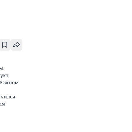
м.
укт,
на Южном
нчился
ем