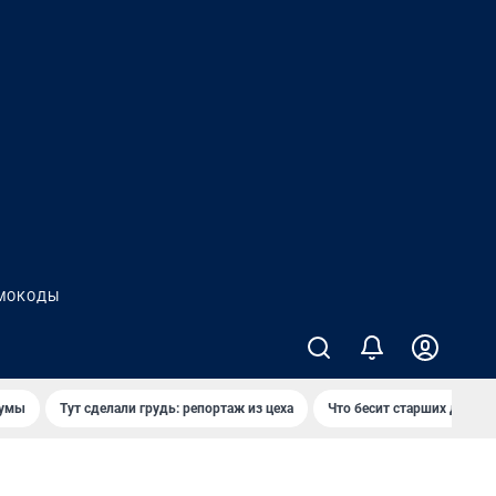
МОКОДЫ
думы
Тут сделали грудь: репортаж из цеха
Что бесит старших детей