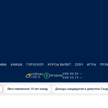
АММА
АФИША
ГОРОСКОП
КУРСЫ ВАЛЮТ
ZODY
ИГРЫ
ПРО
USD 80,93
СЕЙЧАС
3
ПРОБКИ
+35°C
EUR 93,19
Лига чемпионов 10 лет назад
Доходы кандидатов в депутаты Гос