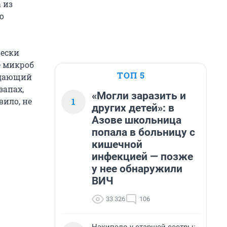
 из
о
чески
е микроб
ТОП 5
адающий
запах,
«Могли заразить и
1
вило, не
других детей»: в
Азове школьница
попала в больницу с
кишечной
инфекцией — позже
у нее обнаружили
ВИЧ
33 326
106