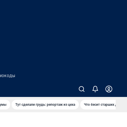
МОКОДЫ
думы
Тут сделали грудь: репортаж из цеха
Что бесит старших детей