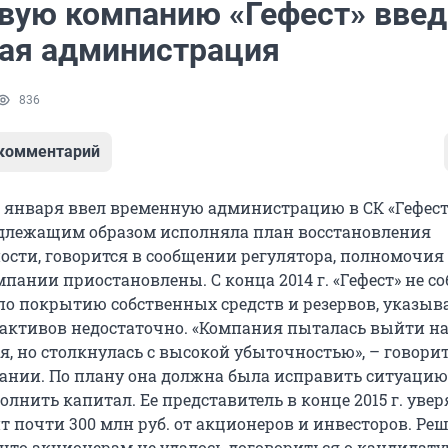
овую компанию «Гефест» введ
ая администрация
836
 комментарий
8 января ввел временную администрацию в СК «Гефест
длежащим образом исполняла план восстановления
ости, говорится в сообщении регулятора, полномочия
пании приостановлены. С конца 2014 г. «Гефест» не с
о покрытию собственных средств и резервов, указыв
 активов недостаточно. «Компания пыталась выйти н
, но столкнулась с высокой убыточностью», – говорит
ании. По плану она должна была исправить ситуацию
лнить капитал. Ее представитель в конце 2015 г. увер
т почти 300 млн руб. от акционеров и инвесторов. Ре
, что акционерам не удалось договориться о кандидату