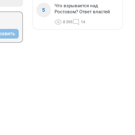
Что взрывается над
5
Ростовом? Ответ властей
8 395
14
равить