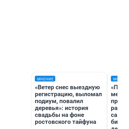
МНЕНИЕ
МНЕНИ
«Ветер снес выездную
«Поку
регистрацию, выломал
мешке
подиум, повалил
предп
деревья»: история
расска
свадьбы на фоне
самом
ростовского тайфуна
бизне
дешев