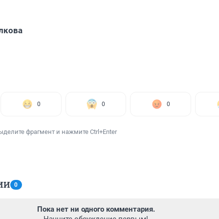
лкова
0
0
0
ыделите фрагмент и нажмите Ctrl+Enter
ИИ
0
Пока нет ни одного комментария.