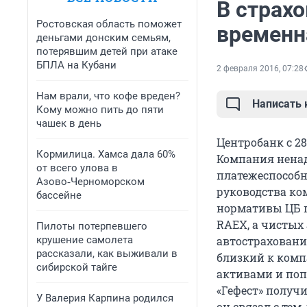
В страх
Ростовская область поможет
временн
деньгами донским семьям,
потерявшим детей при атаке
БПЛА на Кубани
2 февраля 2016, 07:28
Нам врали, что кофе вреден?
Написать
Кому можно пить до пяти
чашек в день
Центробанк с 2
Кормилица. Хамса дала 60%
Компания нена
от всего улова в
платежеспособн
Азово‑Черноморском
руководства ком
бассейне
нормативы ЦБ п
RAEX, а чистых
Пилоты потерпевшего
крушение самолета
автострахования
рассказали, как выживали в
близкий к комп
сибирской тайге
активами и попо
«Гефест» получи
У Валерия Карпина родился
он связал с тем