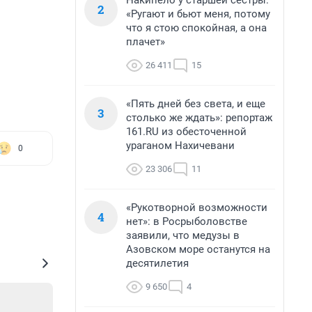
Накипело у старшей сестры:
2
«Ругают и бьют меня, потому
что я стою спокойная, а она
плачет»
26 411
15
«Пять дней без света, и еще
3
столько же ждать»: репортаж
161.RU из обесточенной
ураганом Нахичевани
0
23 306
11
«Рукотворной возможности
4
нет»: в Росрыболовстве
заявили, что медузы в
Азовском море останутся на
десятилетия
9 650
4