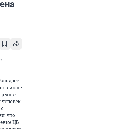
ена
».
облюдает
ал в июне
а рынок
 человек,
 с
ял, что
шение ЦБ
ре нового