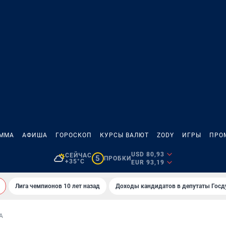
АММА
АФИША
ГОРОСКОП
КУРСЫ ВАЛЮТ
ZODY
ИГРЫ
ПРО
USD 80,93
СЕЙЧАС
5
ПРОБКИ
+35°C
EUR 93,19
Лига чемпионов 10 лет назад
Доходы кандидатов в депутаты Гос
А