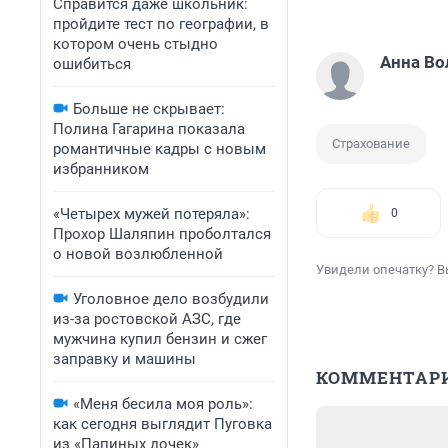
Справится даже школьник:
пройдите тест по географии, в
котором очень стыдно
Анна Во
ошибиться
Больше не скрывает:
Полина Гагарина показала
Страхование
романтичные кадры с новым
избранником
«Четырех мужей потеряла»:
0
Прохор Шаляпин проболтался
о новой возлюбленной
Увидели опечатку? В
Уголовное дело возбудили
из-за ростовской АЗС, где
мужчина купил бензин и сжег
заправку и машины
КОММЕНТАР
«Меня бесила моя роль»:
как сегодня выглядит Пуговка
из «Папиных дочек»