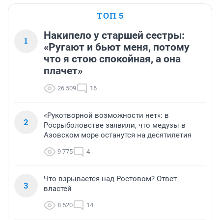
ТОП 5
Накипело у старшей сестры:
1
«Ругают и бьют меня, потому
что я стою спокойная, а она
плачет»
26 509
16
«Рукотворной возможности нет»: в
2
Росрыболовстве заявили, что медузы в
Азовском море останутся на десятилетия
9 775
4
Что взрывается над Ростовом? Ответ
3
властей
8 520
14