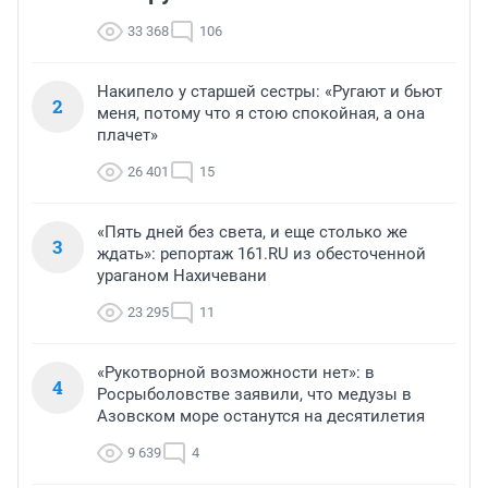
33 368
106
Накипело у старшей сестры: «Ругают и бьют
2
меня, потому что я стою спокойная, а она
плачет»
26 401
15
«Пять дней без света, и еще столько же
3
ждать»: репортаж 161.RU из обесточенной
ураганом Нахичевани
23 295
11
«Рукотворной возможности нет»: в
4
Росрыболовстве заявили, что медузы в
Азовском море останутся на десятилетия
9 639
4