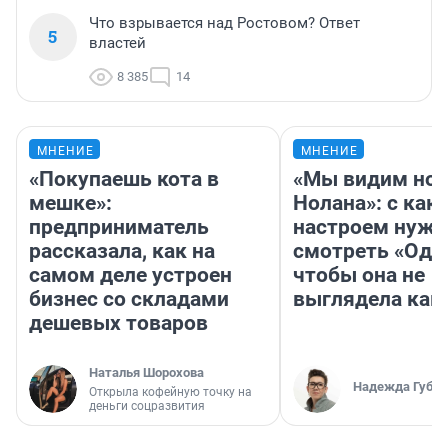
Что взрывается над Ростовом? Ответ
5
властей
8 385
14
МНЕНИЕ
МНЕНИЕ
«Покупаешь кота в
«Мы видим нов
мешке»:
Нолана»: с как
предприниматель
настроем нужн
рассказала, как на
смотреть «Оди
самом деле устроен
чтобы она не
бизнес со складами
выглядела как
дешевых товаров
Наталья Шорохова
Надежда Губар
Открыла кофейную точку на
деньги соцразвития