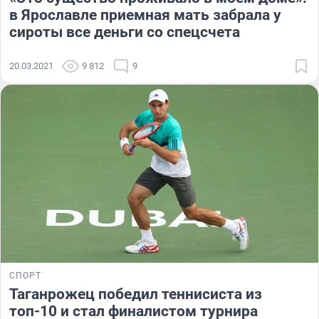
в Ярославле приемная мать забрала у
сироты все деньги со спецсчета
20.03.2021
9 812
9
СПОРТ
Таганрожец победил теннисиста из
топ-10 и стал финалистом турнира