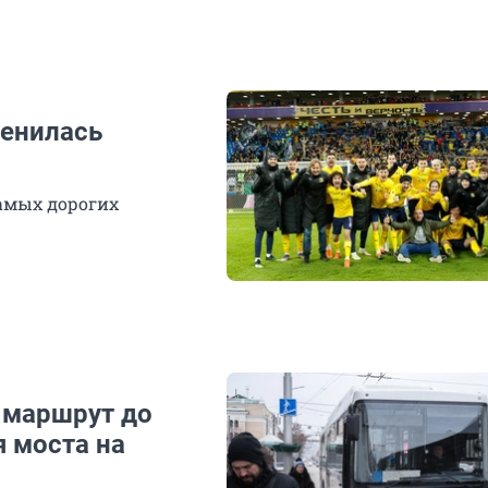
менилась
амых дорогих
 маршрут до
 моста на