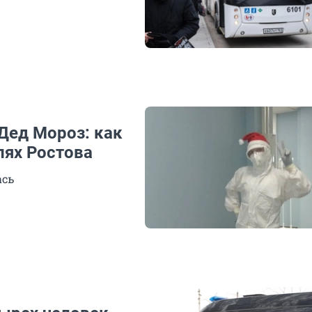
Дед Мороз: как
лях Ростова
ась