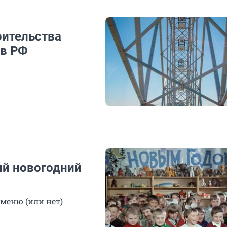
оительства
 в РФ
ий новогодний
меню (или нет)