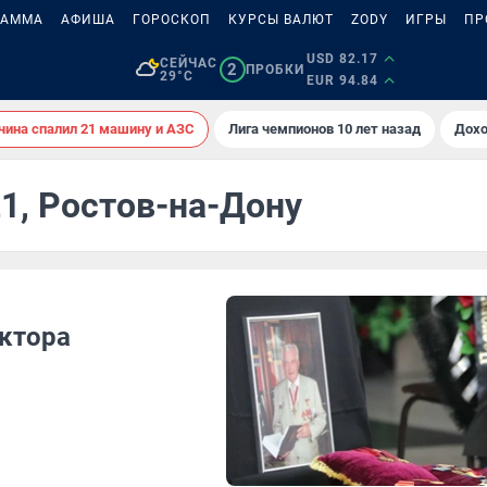
РАММА
АФИША
ГОРОСКОП
КУРСЫ ВАЛЮТ
ZODY
ИГРЫ
ПР
USD 82.17
СЕЙЧАС
2
ПРОБКИ
29°C
EUR 94.84
ина спалил 21 машину и АЗС
Лига чемпионов 10 лет назад
Дохо
21, Ростов-на-Дону
ектора