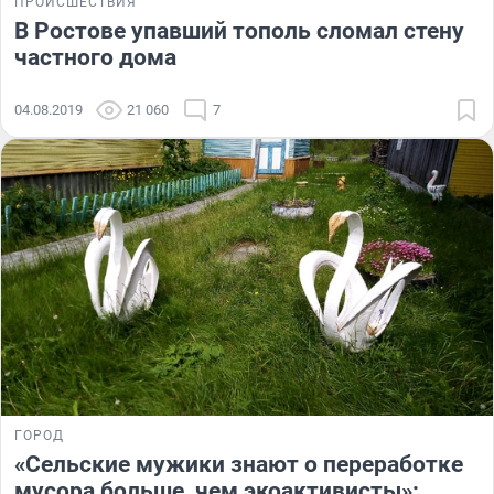
ПРОИСШЕСТВИЯ
В Ростове упавший тополь сломал стену
частного дома
04.08.2019
21 060
7
ГОРОД
«Сельские мужики знают о переработке
мусора больше, чем экоактивисты»: