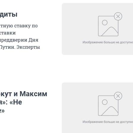
едиты
тную ставку по
ставки
 преддверии Дня
Путин. Эксперты
ркут и Максим
»: «Не
е»