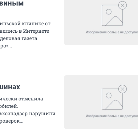
свиным
аильской клинике от
вились в Интернете
 деловая газета
о»...
ашинах
ически отменила
обилей.
льхознадзор нарушили
оверок...