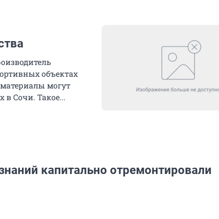
ства
роизводитель
портивных объектах
йматериалы могут
в Сочи. Такое...
знаний капитально отремонтировали