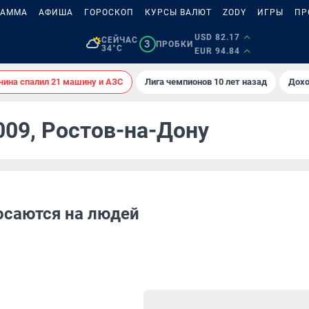
РАММА
АФИША
ГОРОСКОП
КУРСЫ ВАЛЮТ
ZODY
ИГРЫ
ПР
USD 82.17
СЕЙЧАС
3
ПРОБКИ
34°C
EUR 94.84
ина спалил 21 машину и АЗС
Лига чемпионов 10 лет назад
Дохо
009, Ростов-на-Дону
осаются на людей