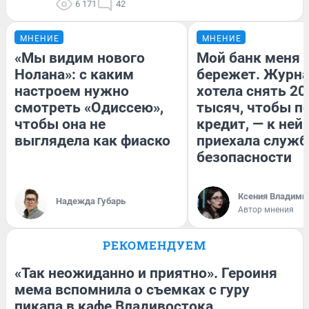
6 171
42
МНЕНИЕ
МНЕНИЕ
«Мы видим нового
Мой банк меня
Нолана»: с каким
бережет. Журн
настроем нужно
хотела снять 20
смотреть «Одиссею»,
тысяч, чтобы п
чтобы она не
кредит, — к ней
выглядела как фиаско
приехала служб
безопасности
Ксения Владими
Надежда Губарь
Автор мнения
РЕКОМЕНДУЕМ
«Так неожиданно и приятно». Героиня
мема вспомнила о съемках с гуру
пикапа в кафе Владивостока