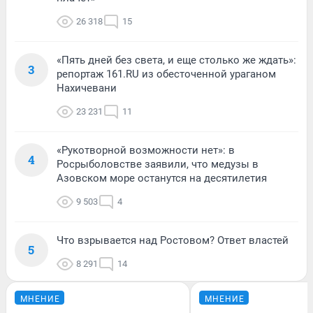
26 318
15
«Пять дней без света, и еще столько же ждать»:
3
репортаж 161.RU из обесточенной ураганом
Нахичевани
23 231
11
«Рукотворной возможности нет»: в
4
Росрыболовстве заявили, что медузы в
Азовском море останутся на десятилетия
9 503
4
Что взрывается над Ростовом? Ответ властей
5
8 291
14
МНЕНИЕ
МНЕНИЕ