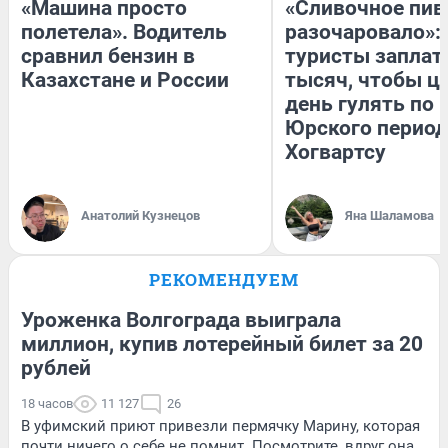
«Машина просто
«Сливочное пив
полетела». Водитель
разочаровало»:
сравнил бензин в
туристы заплат
Казахстане и России
тысяч, чтобы ц
день гулять по 
Юрского период
Хогвартсу
Анатолий Кузнецов
Яна Шаламова
РЕКОМЕНДУЕМ
Уроженка Волгограда выиграла
миллион, купив лотерейный билет за 20
рублей
18 часов
11 127
26
В уфимский приют привезли пермячку Марину, которая
почти ничего о себе не помнит. Посмотрите, вдруг она