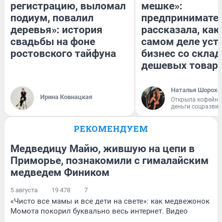
регистрацию, выломал
мешке»:
подиум, повалил
предпринимате
деревья»: история
рассказала, как
свадьбы на фоне
самом деле уст
ростовского тайфуна
бизнес со скла
дешевых товар
Наталья Шорохо
Ирина Ковнацкая
Открыла кофейну
деньги соцразви
РЕКОМЕНДУЕМ
Медведицу Майю, жившую на цепи в
Приморье, познакомили с гималайским
медведем Фиником
5 августа
19 478
7
«Чисто все мамы и все дети на свете»: как медвежонок
Момота покорил буквально весь интернет. Видео