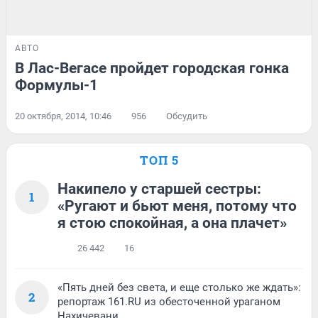
АВТО
В Лас-Вегасе пройдет городская гонка
Формулы-1
20 октября, 2014, 10:46
956
Обсудить
ТОП 5
Накипело у старшей сестры:
1
«Ругают и бьют меня, потому что
я стою спокойная, а она плачет»
26 442
16
«Пять дней без света, и еще столько же ждать»:
2
репортаж 161.RU из обесточенной ураганом
Нахичевани