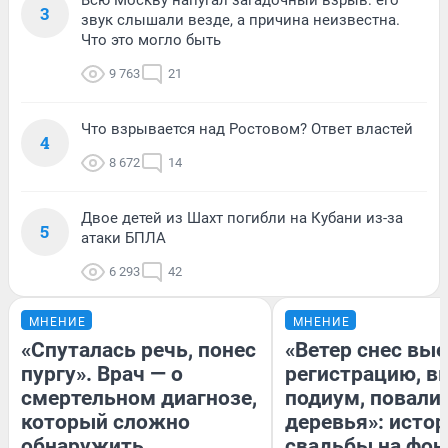
Всю Москву напугал загадочный взрыв: его
3
звук слышали везде, а причина неизвестна.
Что это могло быть
9 763
21
Что взрывается над Ростовом? Ответ властей
4
8 672
14
Двое детей из Шахт погибли на Кубани из-за
5
атаки БПЛА
6 293
42
МНЕНИЕ
МНЕНИЕ
«Спуталась речь, понес
«Ветер снес вы
пургу». Врач — о
регистрацию, 
смертельном диагнозе,
подиум, повали
который сложно
деревья»: исто
обнаружить
свадьбы на фон