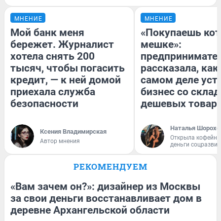
МНЕНИЕ
МНЕНИЕ
Мой банк меня
«Покупаешь кот
бережет. Журналист
мешке»:
хотела снять 200
предпринимате
тысяч, чтобы погасить
рассказала, как
кредит, — к ней домой
самом деле уст
приехала служба
бизнес со скла
безопасности
дешевых товар
Наталья Шорохо
Ксения Владимирская
Открыла кофейну
Автор мнения
деньги соцразви
РЕКОМЕНДУЕМ
«Вам зачем он?»: дизайнер из Москвы
за свои деньги восстанавливает дом в
деревне Архангельской области