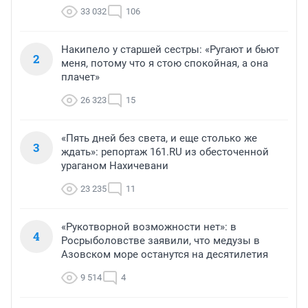
33 032
106
Накипело у старшей сестры: «Ругают и бьют
2
меня, потому что я стою спокойная, а она
плачет»
26 323
15
«Пять дней без света, и еще столько же
3
ждать»: репортаж 161.RU из обесточенной
ураганом Нахичевани
23 235
11
«Рукотворной возможности нет»: в
4
Росрыболовстве заявили, что медузы в
Азовском море останутся на десятилетия
9 514
4