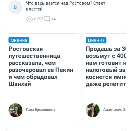
Что взрывается над Ростовом? Ответ
5
властей
8 297
14
МНЕНИЕ
МНЕНИЕ
Ростовская
Продашь за 300
путешественница
возьмут с 4000
рассказала, чем
нам готовит н
разочаровал ее Пекин
налоговый зако
и чем обрадовал
коснется импор
Шанхай
даже репетито
Гала Ермошкина
Анастасия Зав