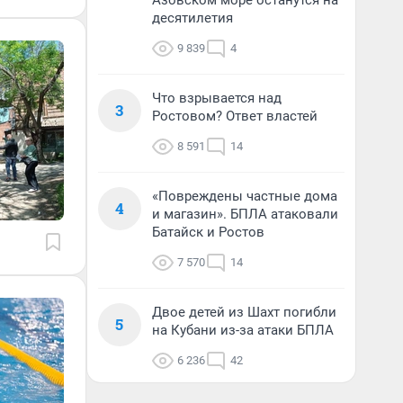
Азовском море останутся на
десятилетия
9 839
4
Что взрывается над
3
Ростовом? Ответ властей
8 591
14
«Повреждены частные дома
4
и магазин». БПЛА атаковали
Батайск и Ростов
7 570
14
Двое детей из Шахт погибли
5
на Кубани из-за атаки БПЛА
6 236
42