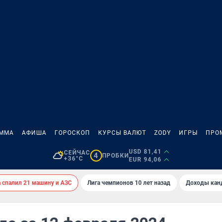
АММА
АФИША
ГОРОСКОП
КУРСЫ ВАЛЮТ
ZODY
ИГРЫ
ПРО
USD 81,41
СЕЙЧАС
4
ПРОБКИ
+36°C
EUR 94,06
спалил 21 машину и АЗС
Лига чемпионов 10 лет назад
Доходы кан