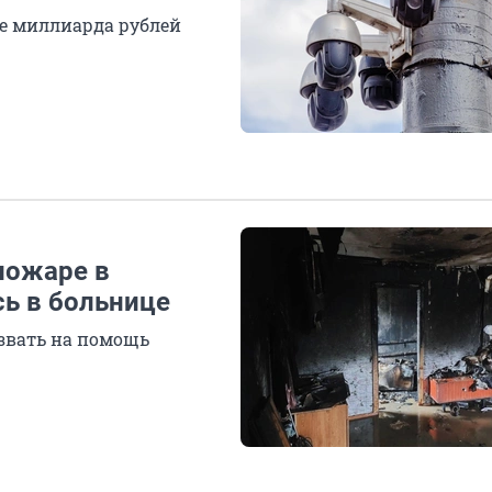
е миллиарда рублей
пожаре в
сь в больнице
озвать на помощь