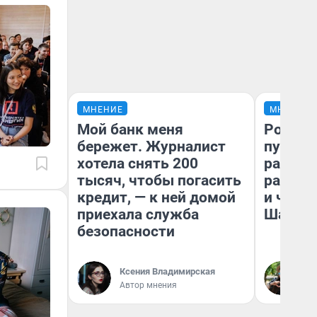
МНЕНИЕ
МНЕНИЕ
Мой банк меня
Ростов
бережет. Журналист
путеше
хотела снять 200
расска
тысяч, чтобы погасить
разоча
кредит, — к ней домой
и чем 
приехала служба
Шанха
безопасности
Ксения Владимирская
Га
Автор мнения