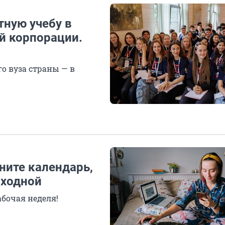
ную учебу в
ой корпорации.
о вуза страны — в
ните календарь,
ыходной
абочая неделя!