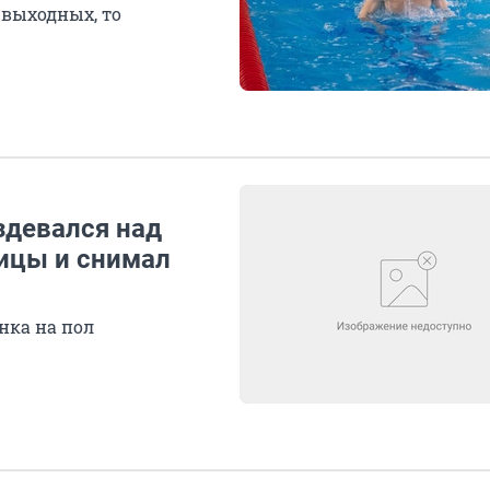
 выходных, то
здевался над
ицы и снимал
нка на пол