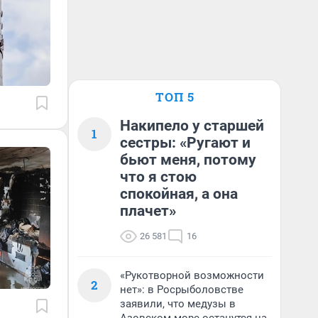
ТОП 5
Накипело у старшей
1
сестры: «Ругают и
бьют меня, потому
что я стою
спокойная, а она
плачет»
26 581
16
«Рукотворной возможности
2
нет»: в Росрыболовстве
заявили, что медузы в