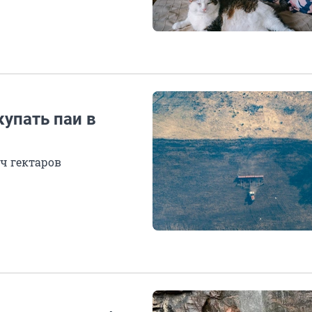
упать паи в
ч гектаров