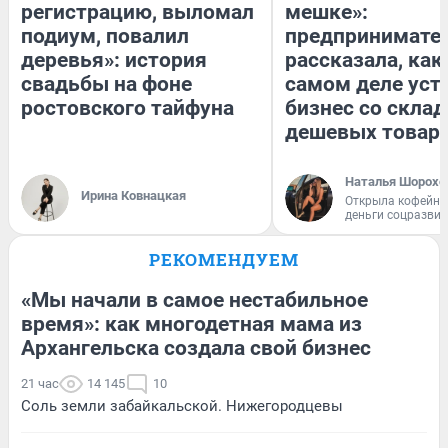
регистрацию, выломал
мешке»:
подиум, повалил
предпринимате
деревья»: история
рассказала, как
свадьбы на фоне
самом деле уст
ростовского тайфуна
бизнес со скла
дешевых товар
Наталья Шорохо
Ирина Ковнацкая
Открыла кофейну
деньги соцразви
РЕКОМЕНДУЕМ
«Мы начали в самое нестабильное
время»: как многодетная мама из
Архангельска создала свой бизнес
21 час
14 145
10
Соль земли забайкальской. Нижегородцевы