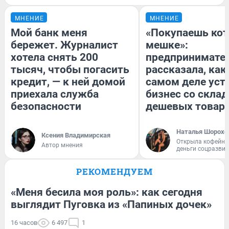
МНЕНИЕ
МНЕНИЕ
Мой банк меня
«Покупаешь кот
бережет. Журналист
мешке»:
хотела снять 200
предпринимате
тысяч, чтобы погасить
рассказала, как
кредит, — к ней домой
самом деле уст
приехала служба
бизнес со скла
безопасности
дешевых товар
Наталья Шорохо
Ксения Владимирская
Открыла кофейну
Автор мнения
деньги соцразви
РЕКОМЕНДУЕМ
«Меня бесила моя роль»: как сегодня
выглядит Пуговка из «Папиных дочек»
16 часов
6 497
1