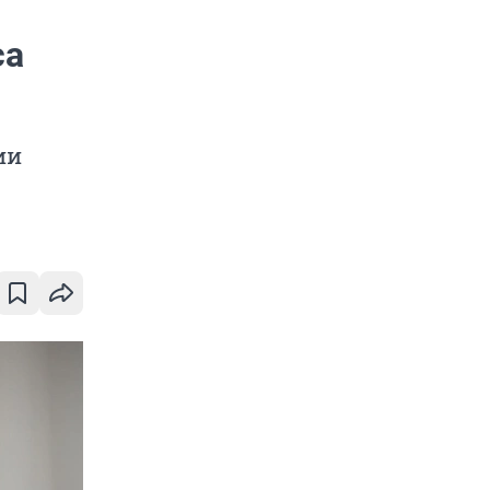
са
ии