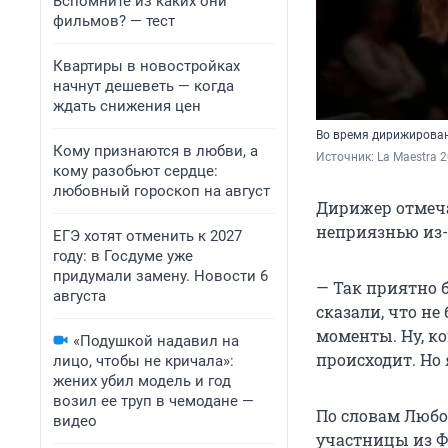
Вспомните из каких они
фильмов? — тест
Квартиры в новостройках
начнут дешеветь — когда
ждать снижения цен
Во время дирижирован
Кому признаются в любви, а
Источник: 
La Maestra 2
кому разобьют сердце:
любовный гороскоп на август
Дирижер отмечае
неприязнью из-з
ЕГЭ хотят отменить к 2027
году: в Госдуме уже
придумали замену. Новости 6
— Так приятно 
августа
сказали, что не
моменты. Ну, ко
«Подушкой надавил на
происходит. Но 
лицо, чтобы не кричала»:
жених убил модель и год
возил ее труп в чемодане —
По словам Любо
видео
участницы из Ф