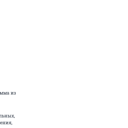
амма из
альных,
ения,