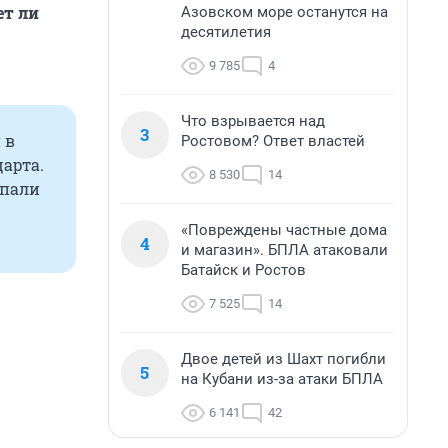
ет ли
Азовском море останутся на
десятилетия
9 785
4
Что взрывается над
3
 в
Ростовом? Ответ властей
арта.
8 530
14
опали
«Повреждены частные дома
4
и магазин». БПЛА атаковали
Батайск и Ростов
7 525
14
Двое детей из Шахт погибли
5
на Кубани из-за атаки БПЛА
6 141
42