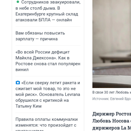
Сотрудников эвакуировали,
в небе столб дыма. В
Екатеринбурге крупный склад
атаковали БПЛА — онлайн
Вам обязаны повысить
зарплату — причина
«Во всей России дефицит
Майкла Джексона». Как в
Ростове снова стал популярен
винил
«Если сверху летит ракета и
сжигает мой товар, то это не
В свои 30 лет Любовь
мой риск». Основатель Levrana
Источник: 
Евгений Вдо
обрушился с критикой на
Татьяну Ким
Дирижер Ростов
Правила оплаты коммуналки
Любовь Носова
изменятся: что произойдет с
дирижеров La M