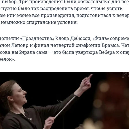
а выбор. Три произведения были обязательные для все
, нужно было так распределить время, чтобы успеть
ее или менее все произведения, подготовиться к веч
е немножко спартанские условия.
олняли «Празднества» Клода Дебюсси, «Филь» соврем
нон Леповр и финал четвертой симфонии Брамса. Че
ова выбирала сама — это была увертюра Вебера к опе
елок».