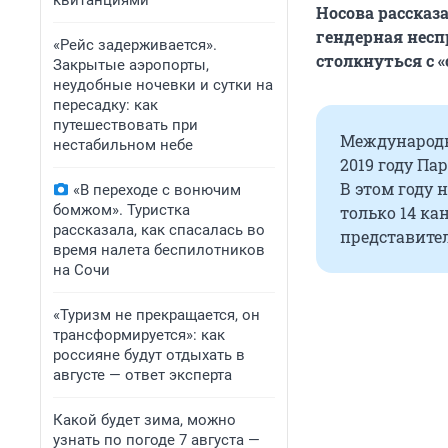
квитанциями
Носова рассказ
гендерная несп
«Рейс задерживается».
столкнуться с 
Закрытые аэропорты,
неудобные ночевки и сутки на
пересадку: как
путешествовать при
Международн
нестабильном небе
2019 году П
В этом году 
«В переходе с вонючим
бомжом». Туристка
только 14 ка
рассказала, как спасалась во
представите
время налета беспилотников
на Сочи
«Туризм не прекращается, он
трансформируется»: как
россияне будут отдыхать в
августе — ответ эксперта
Какой будет зима, можно
узнать по погоде 7 августа —