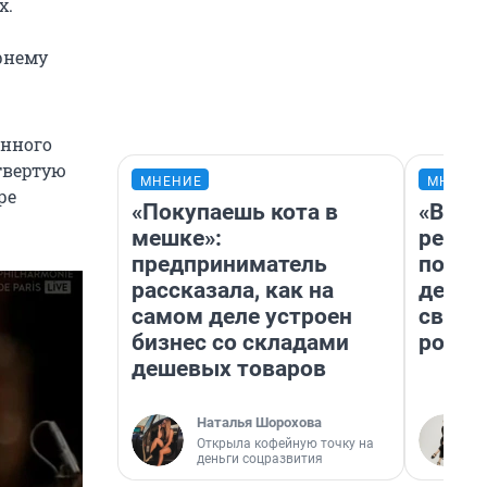
х.
ернему
енного
твертую
МНЕНИЕ
МНЕНИ
ре
«Покупаешь кота в
«Вете
мешке»:
регис
предприниматель
подиу
рассказала, как на
дерев
самом деле устроен
свадь
бизнес со складами
росто
дешевых товаров
Наталья Шорохова
Открыла кофейную точку на
деньги соцразвития