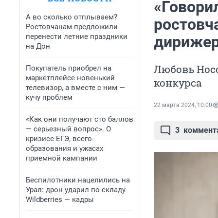
«Говорил
А во сколько отплываем?
ростовч
Ростовчанам предложили
перенести летние праздники
дирижер
на Дон
Любовь Носо
Покупатель приобрел на
маркетплейсе новенький
конкурса
телевизор, а вместе с ним —
кучу проблем
22 марта 2024, 10:00
«Как они получают сто баллов
— серьезный вопрос». О
3
коммент
кризисе ЕГЭ, всего
образования и ужасах
приемной кампании
Беспилотники нацелились на
Урал: дрон ударил по складу
Wildberries — кадры