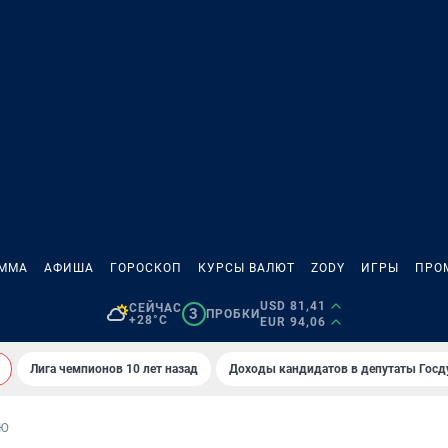
АММА
АФИША
ГОРОСКОП
КУРСЫ ВАЛЮТ
ZODY
ИГРЫ
ПРО
USD 81,41
СЕЙЧАС
3
ПРОБКИ
+28°C
EUR 94,06
Лига чемпионов 10 лет назад
Доходы кандидатов в депутаты Гос
ЬЮ