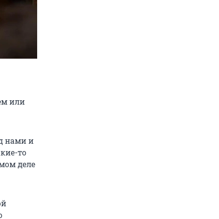
ем или
д нами и
акие-то
амом деле
ой
о