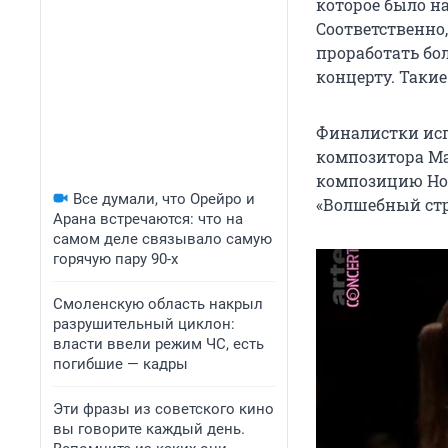
которое было н
Соответственно
проработать бол
концерту. Таки
Финалистки исп
композитора Ма
композицию Нос
Все думали, что Орейро и
«Волшебный стр
Арана встречаются: что на
самом деле связывало самую
горячую пару 90-х
Смоленскую область накрыл
разрушительный циклон:
власти ввели режим ЧС, есть
погибшие — кадры
Эти фразы из советского кино
вы говорите каждый день.