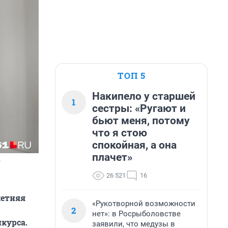
ТОП 5
Накипело у старшей
1
сестры: «Ругают и
бьют меня, потому
что я стою
спокойная, а она
плачет»
о
26 521
16
летняя
«Рукотворной возможности
2
нет»: в Росрыболовстве
нкурса.
заявили, что медузы в