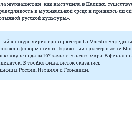
ала журналистам, как выступила в Париже, существу
раведливость в музыкальной среде и пришлось ли ей
«отменой русской культуры».
ый конкурс дирижеров оркестра La Maestra учредили
арижская филармония и Парижский оркестр имени Моц
на конкурс подали 197 заявок со всего мира. В финал п
ндидаток. В тройке финалисток оказались
льницы России, Израиля и Германии.