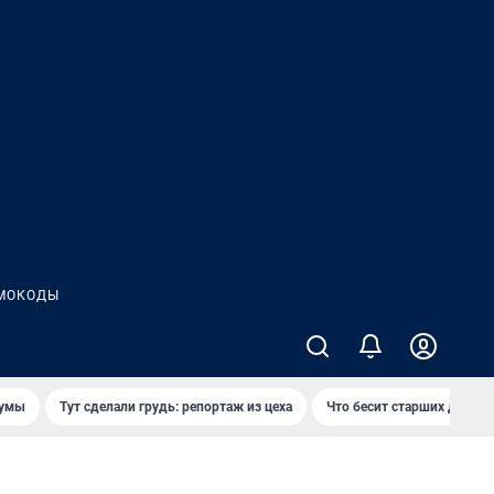
МОКОДЫ
думы
Тут сделали грудь: репортаж из цеха
Что бесит старших детей