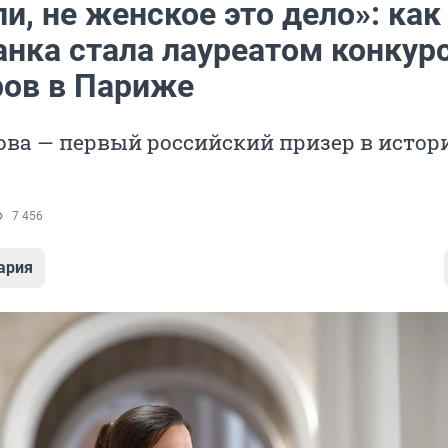
и, не женское это дело»: как
анка стала лауреатом конкур
ов в Париже
ва — первый российский призер в истор
7 456
ария