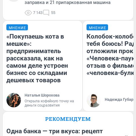
заправка и 21 припаркованная машина
7 143
55
МНЕНИЕ
МНЕНИЕ
«Покупаешь кота в
Колобок-колобо
мешке»:
тебя боюсь! Рад
предприниматель
отложили прок
рассказала, как на
«Человека-паук
самом деле устроен
отзыв о фильме
бизнес со складами
«человека-булк
дешевых товаров
Наталья Шорохова
Надежда Губарь
Открыла кофейную точку на
деньги соцразвития
РЕКОМЕНДУЕМ
Одна банка — три вкуса: рецепт