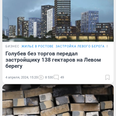
БИЗНЕС
ЖИЛЬЕ В РОСТОВЕ
ЗАСТРОЙКА ЛЕВОГО БЕРЕГА
ПОД
Голубев без торгов передал
застройщику 138 гектаров на Левом
берегу
4 апреля, 2024, 15:20
8 530
49