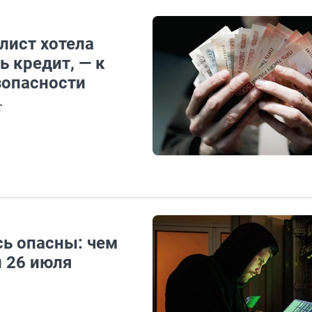
лист хотела
ь кредит, — к
зопасности
т
ь опасны: чем
и 26 июля