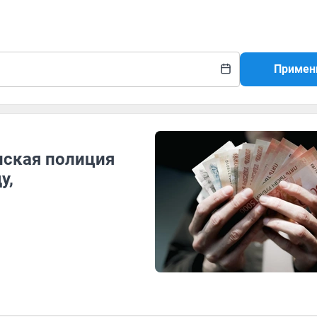
Примен
нская полиция
у,