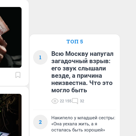
ТОП 5
Всю Москву напугал
1
загадочный взрыв:
его звук слышали
везде, а причина
неизвестна. Что это
могло быть
22 155
32
Накипело у младшей сестры:
2
«Она уехала жить, а я
осталась быть хорошей»