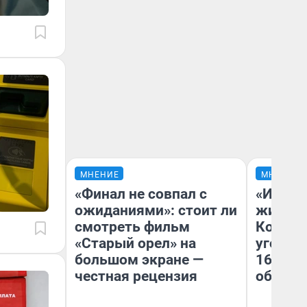
МНЕНИЕ
МНЕНИЕ
«Финал не совпал с
«И пока
ожиданиями»: стоит ли
жизни 
смотреть фильм
Колобк
«Старый орел» на
уголов
большом экране —
161.RU
честная рецензия
обсуж