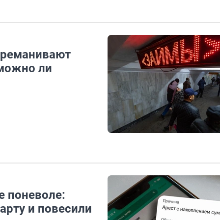
переманивают
можно ли
е поневоле:
арту и повесили