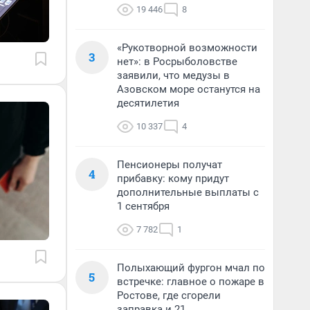
19 446
8
«Рукотворной возможности
3
нет»: в Росрыболовстве
заявили, что медузы в
Азовском море останутся на
десятилетия
10 337
4
Пенсионеры получат
4
прибавку: кому придут
дополнительные выплаты с
1 сентября
7 782
1
Полыхающий фургон мчал по
5
встречке: главное о пожаре в
Ростове, где сгорели
заправка и 21