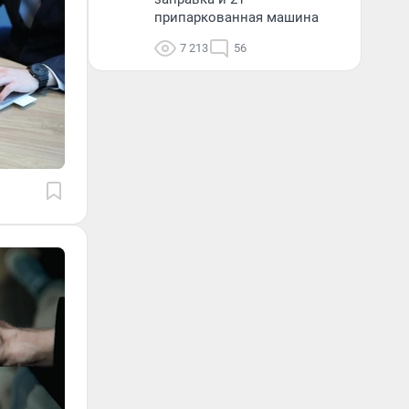
припаркованная машина
7 213
56