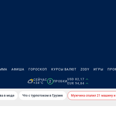
АММА
АФИША
ГОРОСКОП
КУРСЫ ВАЛЮТ
ZODY
ИГРЫ
ПРО
USD 82,17
СЕЙЧАС
2
ПРОБКИ
+34°C
EUR 94,84
ва в моде
Что с турпотоком в Грузию
Мужчина спалил 21 машину и