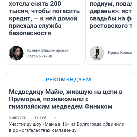
хотела снять 200
подиум, повал
тысяч, чтобы погасить
деревья»: исто
кредит, — к ней домой
свадьбы на фо
приехала служба
ростовского т
безопасности
Ксения Владимирская
Ирина Ковнацк
Автор мнения
РЕКОМЕНДУЕМ
Медведицу Майю, жившую на цепи в
Приморье, познакомили с
гималайским медведем Фиником
5 августа
19 198
7
Участницу шоу «Мама в 16» из Волгограда обвинили
в домогательствах к младенцу