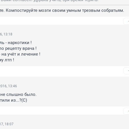
йте. Компостируйте мозги своим умным трезвым собратьям.
6, 13:18
ь - наркотики !

о рецепту врача !

на учёт и лечение !

у лтп !
016, 13:46
 не слышно было.

или из...?(С)
7, 18:07