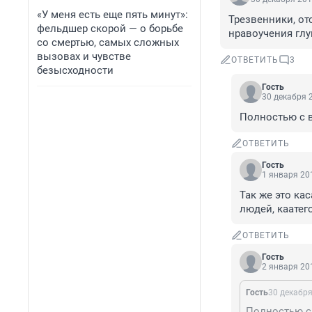
«У меня есть еще пять минут»:
Трезвенники, отс
фельдшер скорой — о борьбе
нравоучения гл
со смертью, самых сложных
вызовах и чувстве
ОТВЕТИТЬ
3
безысходности
Гость
30 декабря 2
Полностью с в
ОТВЕТИТЬ
Гость
1 января 201
Так же это кас
людей, каатег
ОТВЕТИТЬ
Гость
2 января 201
Гость
30 декабря
Полностью с 