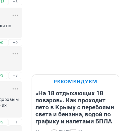
+13
–3
и по 
+0
–0
+3
–3
РЕКОМЕНДУЕМ
«На 18 отдыхающих 18
поваров». Как проходит
здоровым 
их 
лето в Крыму с перебоями
света и бензина, водой по
графику и налетами БПЛА
+2
–1