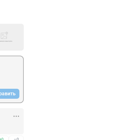
равить
+0
–0