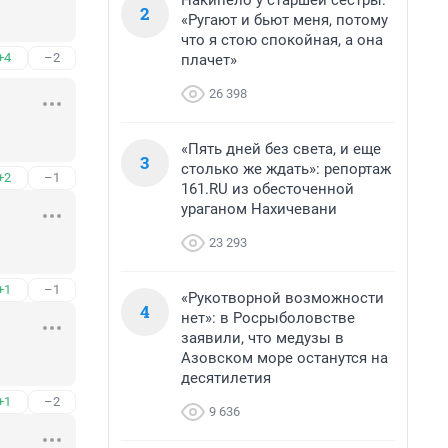
Накипело у старшей сестры:
2
«Ругают и бьют меня, потому
что я стою спокойная, а она
+4
–2
плачет»
26 398
«Пять дней без света, и еще
3
столько же ждать»: репортаж
+2
–1
161.RU из обесточенной
ураганом Нахичевани
23 293
+1
–1
«Рукотворной возможности
4
нет»: в Росрыболовстве
заявили, что медузы в
Азовском море останутся на
десятилетия
+1
–2
9 636