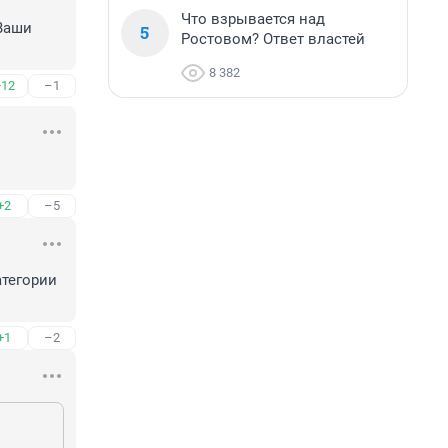
Что взрывается над
Ваши 
5
Ростовом? Ответ властей
8 382
+12
–1
+2
–5
тегории 
+1
–2