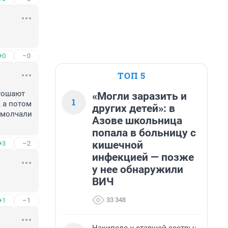
+0
–0
ТОП 5
тошают 
«Могли заразить и
1
 а потом 
других детей»: в
молчали 
Азове школьница
попала в больницу с
кишечной
+3
–2
инфекцией — позже
у нее обнаружили
ВИЧ
33 348
+1
–1