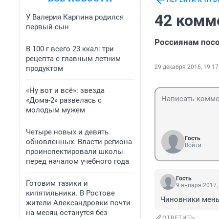
ПЕРЕЙТИ К ПУ
42 комм
У Валерия Карпина родился
первый сын
Россиянам посо
В 100 г всего 23 ккал: три
рецепта с главным летним
29 декабря 2016, 19:17
продуктом
«Ну вот и всё»: звезда
«Дома-2» развелась с
молодым мужем
Четыре новых и девять
Гость
обновленных. Власти региона
Войти
проинспектировали школы
перед началом учебного года
Гость
Готовим тазики и
9 января 2017,
кипятильники. В Ростове
Чиновники мень
жители Александровки почти
на месяц останутся без
ОТВЕТИТЬ