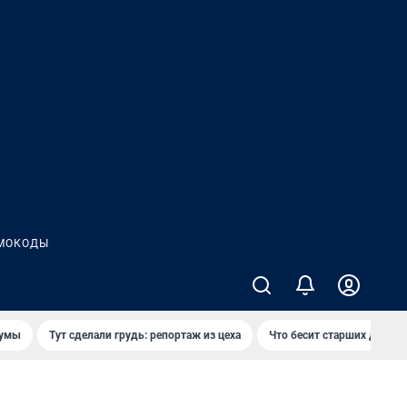
МОКОДЫ
думы
Тут сделали грудь: репортаж из цеха
Что бесит старших детей