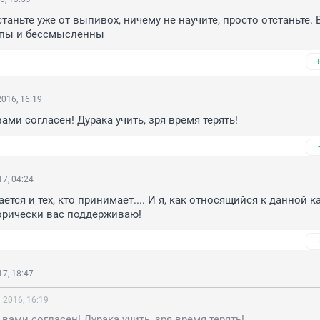
таньте уже от выпивох, ничему не научите, просто отстаньте. 
упы и бессмысленны
016, 16:19
ами согласен! Дурака учить, зря время терять!
7, 04:24
ается и тех, кто принимает.... И я, как относящийся к данной ка
орически вас поддерживаю!
7, 18:47
 2016, 16:19
вами согласен! Дурака учить, зря время терять!