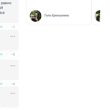
 равно 
И 
сё 
Гала Ермошкина
+1
–1
+1
–0
+1
–0