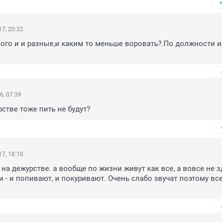
7, 20:32
го и и разные,и каким то меньше воровать?.По должности ил
6, 07:39
рстве тоже пить не будут?
7, 18:10
 на дежурстве. а вообще по жизни живут как все, а вовсе не 
 - и попивают, и покуривают. Очень слабо звучат поэтому все 