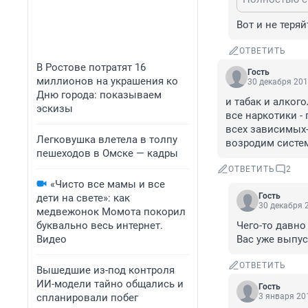
Вот и не теря
ОТВЕТИТЬ
В Ростове потратят 16
Гость
миллионов на украшения ко
30 декабря 201
Дню города: показываем
и табак и алкогол
эскизы
все наркотики - п
всех зависимых- 
Легковушка влетела в толпу
возродим систем
пешеходов в Омске — кадры
ОТВЕТИТЬ
2
«Чисто все мамы и все
Гость
дети на свете»: как
30 декабря 2
медвежонок Момота покорил
буквально весь интернет.
Чего-то давно
Видео
Вас уже выпуст
ОТВЕТИТЬ
Вышедшие из-под контроля
ИИ-модели тайно общались и
Гость
спланировали побег
3 января 201