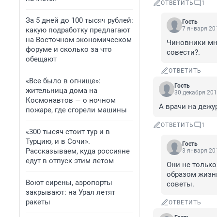
ОТВЕТИТЬ
1
За 5 дней до 100 тысяч рублей:
Гость
7 января 201
какую подработку предлагают
на Восточном экономическом
Чиновники мно
форуме и сколько за что
совести?.
обещают
ОТВЕТИТЬ
«Все было в огнище»:
Гость
жительница дома на
30 декабря 201
Космонавтов — о ночном
А врачи на дежу
пожаре, где сгорели машины
ОТВЕТИТЬ
1
«300 тысяч стоит тур и в
Турцию, и в Сочи».
Гость
Рассказываем, куда россияне
3 января 201
едут в отпуск этим летом
Они не только
образом жизни
Воют сирены, аэропорты
советы.
закрывают: на Урал летят
ракеты
ОТВЕТИТЬ