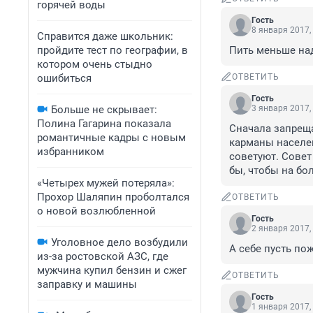
горячей воды
Гость
8 января 2017,
Справится даже школьник:
пройдите тест по географии, в
Пить меньше над
котором очень стыдно
ошибиться
ОТВЕТИТЬ
Гость
Больше не скрывает:
3 января 2017,
Полина Гагарина показала
Сначала запрещ
романтичные кадры с новым
карманы населен
избранником
советуют. Совет
бы, чтобы на бо
«Четырех мужей потеряла»:
Прохор Шаляпин проболтался
ОТВЕТИТЬ
о новой возлюбленной
Гость
2 января 2017,
Уголовное дело возбудили
А себе пусть по
из-за ростовской АЗС, где
мужчина купил бензин и сжег
ОТВЕТИТЬ
заправку и машины
Гость
1 января 2017,