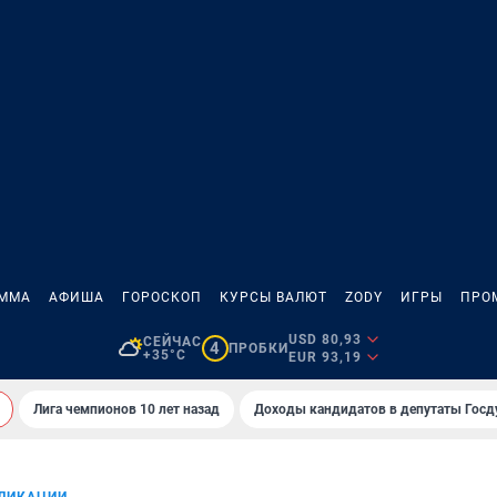
АММА
АФИША
ГОРОСКОП
КУРСЫ ВАЛЮТ
ZODY
ИГРЫ
ПРО
USD 80,93
СЕЙЧАС
4
ПРОБКИ
+35°C
EUR 93,19
Лига чемпионов 10 лет назад
Доходы кандидатов в депутаты Гос