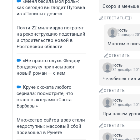
«Меня бесила моя роль»:
Скоро и меньше 
как сегодня выглядит Пуговка
из «Папиных дочек»
ОТВЕТИТЬ
1
Почти 22 миллиарда потратят
Гость
на реконструкцию подстанций
2 января 201
и строительство новой в
Многим с вис
Ростовской области
ОТВЕТИТЬ
«Не просто слух»: Федору
Гость
Бондарчуку приписывают
31 декабря 201
новый роман — с кем
Челябинск пил и
Круче сюжета любого
ОТВЕТИТЬ
сериала: посмотрите, что
стало с актерами «Санта-
Гость
31 декабря 201
Барбары»
При нашем уровн
Множество сайтов враз стали
недоступны: массовый сбой
ОТВЕТИТЬ
произошел в Рунете
Гость
30 декабря 201