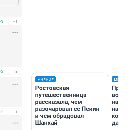
+3
–1
+2
–2
МНЕНИЕ
МНЕНИ
Ростовская
Прода
путешественница
возьм
рассказала, чем
нам г
разочаровал ее Пекин
налог
+2
–1
и чем обрадовал
косне
Шанхай
даже 