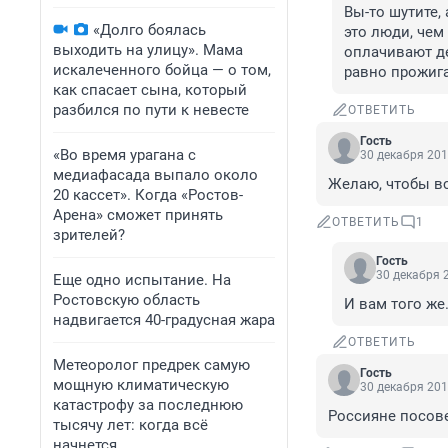
Вы-то шутите, 
«Долго боялась
это люди, чем
выходить на улицу». Мама
оплачивают де
искалеченного бойца — о том,
равно прожиг
как спасает сына, который
разбился по пути к невесте
ОТВЕТИТЬ
Гость
«Во время урагана с
30 декабря 201
медиафасада выпало около
Желаю, чтобы вс
20 кассет». Когда «Ростов-
Арена» сможет принять
ОТВЕТИТЬ
1
зрителей?
Гость
30 декабря 2
Еще одно испытание. На
Ростовскую область
И вам того же
надвигается 40-градусная жара
ОТВЕТИТЬ
Метеоролог предрек самую
Гость
мощную климатическую
30 декабря 201
катастрофу за последнюю
Россияне посов
тысячу лет: когда всё
начнется