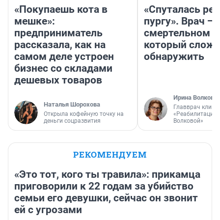
«Покупаешь кота в
«Спуталась реч
мешке»:
пургу». Врач — 
предприниматель
смертельном д
рассказала, как на
который слож
самом деле устроен
обнаружить
бизнес со складами
дешевых товаров
Ирина Волкова
Наталья Шорохова
Главврач клини
Открыла кофейную точку на
«Реабилитация 
деньги соцразвития
Волковой»
РЕКОМЕНДУЕМ
«Это тот, кого ты травила»: прикамца
приговорили к 22 годам за убийство
семьи его девушки, сейчас он звонит
ей с угрозами