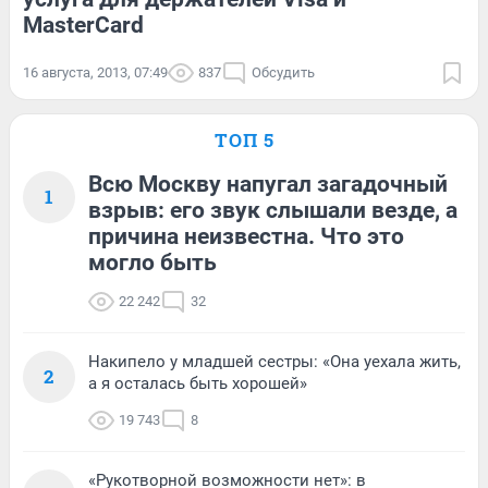
MasterCard
16 августа, 2013, 07:49
837
Обсудить
ТОП 5
Всю Москву напугал загадочный
1
взрыв: его звук слышали везде, а
причина неизвестна. Что это
могло быть
22 242
32
Накипело у младшей сестры: «Она уехала жить,
2
а я осталась быть хорошей»
19 743
8
«Рукотворной возможности нет»: в