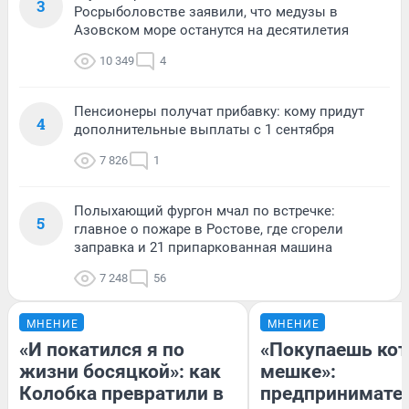
3
Росрыболовстве заявили, что медузы в
Азовском море останутся на десятилетия
10 349
4
Пенсионеры получат прибавку: кому придут
4
дополнительные выплаты с 1 сентября
7 826
1
Полыхающий фургон мчал по встречке:
5
главное о пожаре в Ростове, где сгорели
заправка и 21 припаркованная машина
7 248
56
МНЕНИЕ
МНЕНИЕ
«И покатился я по
«Покупаешь кот
жизни босяцкой»: как
мешке»:
Колобка превратили в
предпринимате