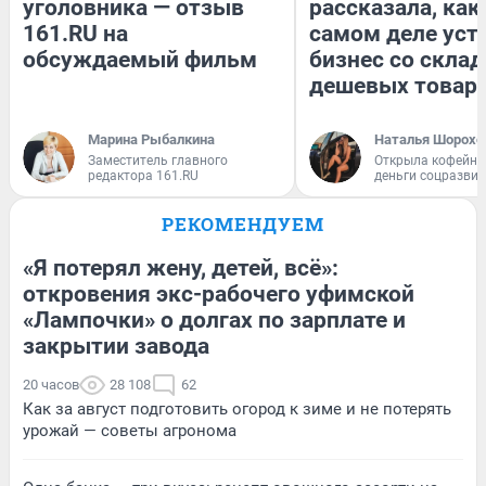
уголовника — отзыв
рассказала, как
161.RU на
самом деле уст
обсуждаемый фильм
бизнес со скла
дешевых товар
Марина Рыбалкина
Наталья Шорохо
Заместитель главного
Открыла кофейну
редактора 161.RU
деньги соцразви
РЕКОМЕНДУЕМ
«Я потерял жену, детей, всё»:
откровения экс-рабочего уфимской
«Лампочки» о долгах по зарплате и
закрытии завода
20 часов
28 108
62
Как за август подготовить огород к зиме и не потерять
урожай — советы агронома