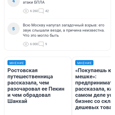
4
атаки БПЛА
6 260
42
Всю Москву напугал загадочный взрыв: его
5
звук слышали везде, а причина неизвестна.
Что это могло быть
6 000
9
МНЕНИЕ
МНЕНИЕ
Ростовская
«Покупаешь ко
путешественница
мешке»:
рассказала, чем
предпринимат
разочаровал ее Пекин
рассказала, как
и чем обрадовал
самом деле ус
Шанхай
бизнес со скл
дешевых това