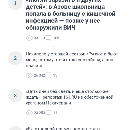
1
детей»: в Азове школьница
попала в больницу с кишечной
инфекцией — позже у нее
обнаружили ВИЧ
33 113
106
Накипело у старшей сестры: «Ругают и бьют
2
меня, потому что я стою спокойная, а она
плачет»
26 342
15
«Пять дней без света, и еще столько же
3
ждать»: репортаж 161.RU из обесточенной
ураганом Нахичевани
23 253
11
«Рукотворной возможности нет»: в